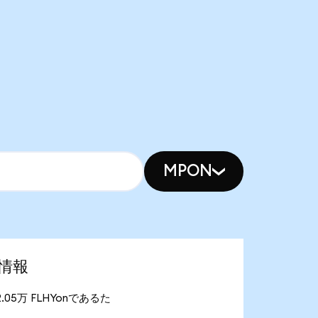
MPON
場情報
が2.05万 FLHYonであるた