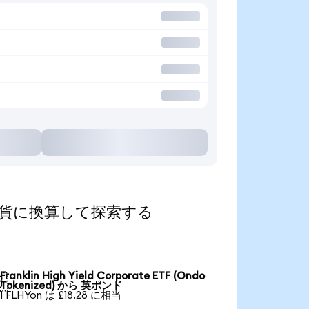
を人気の通貨に換算して探索する
Franklin High Yield Corporate ETF (Ondo

Tokenized) から 英ポンド
1 FLHYon は £18.28 に相当