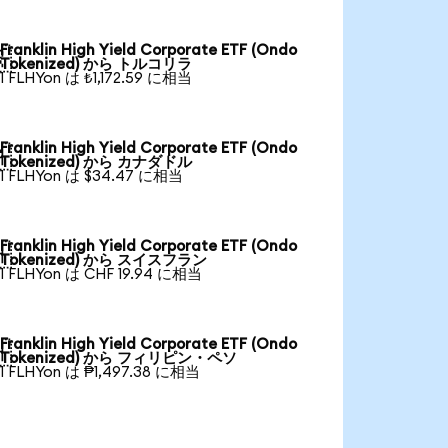
Franklin High Yield Corporate ETF (Ondo

Tokenized) から トルコリラ
1 FLHYon は ₺1,172.59 に相当
Franklin High Yield Corporate ETF (Ondo

Tokenized) から カナダドル
1 FLHYon は $34.47 に相当
Franklin High Yield Corporate ETF (Ondo

Tokenized) から スイスフラン
1 FLHYon は CHF 19.94 に相当
Franklin High Yield Corporate ETF (Ondo

Tokenized) から フィリピン・ペソ
1 FLHYon は ₱1,497.38 に相当