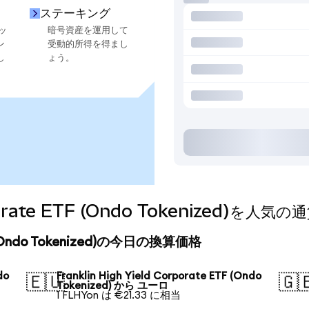
ステーキング
ッ
暗号資産を運用して
ン
受動的所得を得まし
し
ょう。
Corporate ETF (Ondo Tokenized)
ETF (Ondo Tokenized)の今日の換算価格
do
Franklin High Yield Corporate ETF (Ondo
🇪🇺
🇬
Tokenized) から ユーロ
1 FLHYon は €21.33 に相当