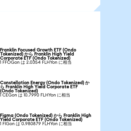
Franklin Focused Growth ETF (Ondo
Tokenized) から Franklin High Yield
Corporate ETF (Ondo Tokenized)
1 FFOGon は 2.0354 FLHYon に相当
Constellation Energy (Ondo Tokenized) か
ら Franklin High Yield Corporate ETF
(Ondo Tokenized)
1 CEGon は 10.7990 FLHYon に相当
Figma (Ondo Tokenized) から Franklin High
Yield Corporate ETF (Ondo Tokenized)
1 FIGon は 0.980879 FLHYon に相当