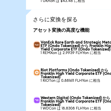
1 URAon は $43.48 に相当
さらに変換を探る
アセット変換の高度な機能
VanEck Rare Earth and Strategic Meta
ETF (Ondo Tokenized) から Franklin Hi
Yield Corporate ETF (Ondo Tokenized)
1 REMXon は 2.9939 FLHYon に相当
Riot Platforms (Ondo Tokenized) から
Franklin High Yield Corporate ETF (On
Tokenized)
1 RIOTon は 0.881611 FLHYon に相当
Western Digital (Ondo Tokenized) から
Franklin High Yield Corporate ETF (On
Tokenized)
1 WDCon は 18.8308 FLHYon に相当