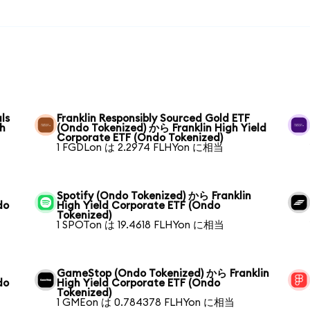
ls
Franklin Responsibly Sourced Gold ETF
gh
(Ondo Tokenized) から Franklin High Yield
Corporate ETF (Ondo Tokenized)
1 FGDLon は 2.2974 FLHYon に相当
Spotify (Ondo Tokenized) から Franklin
do
High Yield Corporate ETF (Ondo
Tokenized)
1 SPOTon は 19.4618 FLHYon に相当
GameStop (Ondo Tokenized) から Franklin
do
High Yield Corporate ETF (Ondo
Tokenized)
1 GMEon は 0.784378 FLHYon に相当