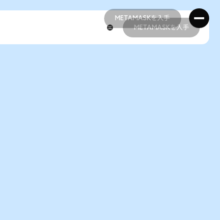
METAMASKを入手
METAMASKを入手
METAMASKを入手
METAMASKを入手