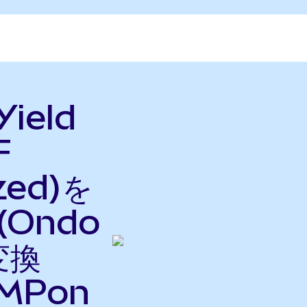
Yield
F
zed)を
 (Ondo
変換
MPon