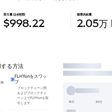
取引量
(24時間)
循環供給量
$998.22
2.05万
使用する方法
取引
FLHYonをスワッ
プ
交換
ブロックチェーン間
およびブロックチェ
ーン上でFLHYonを取
15分
30分
引します。