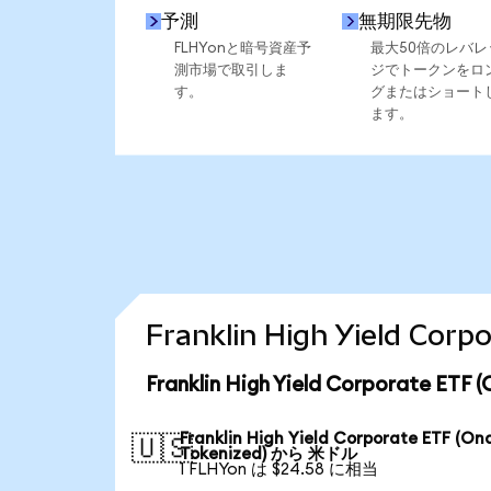
予測
無期限先物
FLHYonと暗号資産予
最大50倍のレバレ
測市場で取引しま
ジでトークンをロ
す。
グまたはショート
ます。
Franklin High Yield 
Franklin High Yield Corporate 
Franklin High Yield Corporate ETF (On
🇺🇸
Tokenized) から 米ドル
1 FLHYon は $24.58 に相当