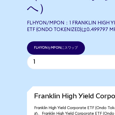
へ）
FLHYON/MPON：1 FRANKLIN HIGH Y
ETF (ONDO TOKENIZED)は0.4997
FLHYONをMPONにスワップ
Franklin High Yield Co
Franklin High Yield Corporate ETF
め、Franklin High Yield Corporate ETF