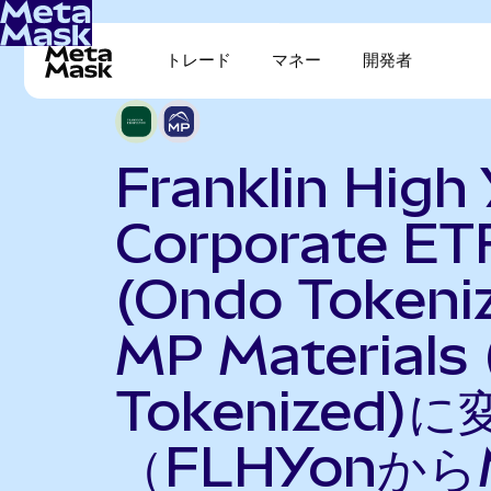
トレード
マネー
開発者
Franklin High 
Corporate ET
(Ondo Tokeni
MP Materials
Tokenized)に
（FLHYonから