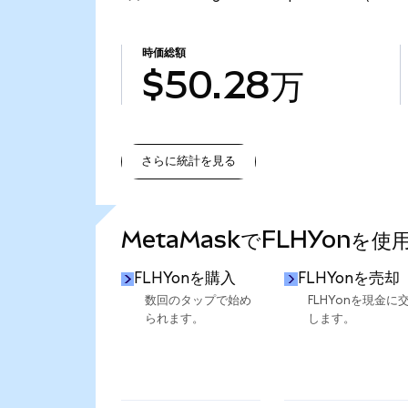
時価総額
$50.28万
さらに統計を見る
さらに統計を見る
MetaMaskでFLHYonを
FLHYonを購入
FLHYonを売却
数回のタップで始め
FLHYonを現金に
られます。
します。