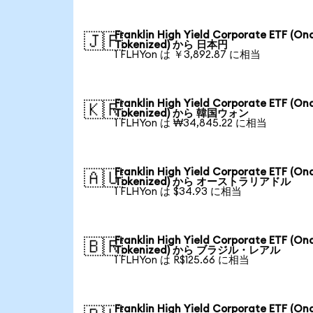
Franklin High Yield Corporate ETF (On
🇯🇵
Tokenized) から 日本円
1 FLHYon は ￥3,892.87 に相当
Franklin High Yield Corporate ETF (On
🇰🇷
Tokenized) から 韓国ウォン
1 FLHYon は ₩34,845.22 に相当
Franklin High Yield Corporate ETF (On
🇦🇺
Tokenized) から オーストラリアドル
1 FLHYon は $34.93 に相当
Franklin High Yield Corporate ETF (On
🇧🇷
Tokenized) から ブラジル・レアル
1 FLHYon は R$125.66 に相当
Franklin High Yield Corporate ETF (On