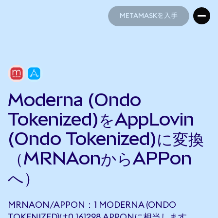
METAMASKを入手
METAMASKを入手
Moderna (Ondo
Tokenized)をAppLovin
(Ondo Tokenized)に変換
（MRNAonからAPPon
へ）
MRNAON/APPON：1 MODERNA (ONDO
TOKENIZED)は0.161298 APPONに相当します