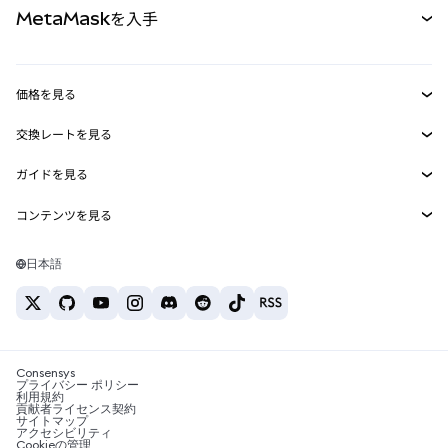
MetaMaskを入手
RWA
mUSD
新規
ダッシュボード
トランザクションシールド
収益化
Smart Accounts Kit
Agent Wallet
新規
価格を見る
埋め込みウォレット
Snaps
ビットコインの価格
交換レートを見る
MetaMask Connect
イーサリアムの価格
報酬
新規
BTC→USD
Solanaの価格
ガイドを見る
Snaps
セキュリティ
ETH→USD
BTCの購入
Shiba Inuの価格
USDT→INR
コンテンツを見る
Web3サービス
サポート
ETHの購入
Pepeの価格
ビットコインウォレット
BTC→USDT
SOLの購入
キャリア
Tetherの価格
Solanaウォレット
日本語
BTC→INR
PEPEの購入
お問い合わせ
USDCの価格
おすすめの暗号資産カード
ETH→USDT
USDTの購入
Chanlinkの価格
おすすめのモバイル暗号資産ウォレット
USDT→PHP
USDCの購入
Polymarketとは？
BTC→EUR
SHIBの購入
Consensys
税制関連ニュース
プライバシー ポリシー
利用規約
BNBの購入
貢献者ライセンス契約
暗号資産の購入方法は？
サイトマップ
アクセシビリティ
ビットコインを売るには？
Cookieの管理