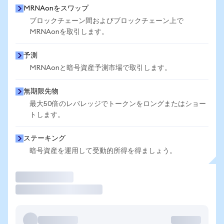
MRNAonをスワップ
ブロックチェーン間およびブロックチェーン上で
MRNAonを取引します。
予測
MRNAonと暗号資産予測市場で取引します。
無期限先物
最大50倍のレバレッジでトークンをロングまたはショー
トします。
ステーキング
暗号資産を運用して受動的所得を得ましょう。
取引