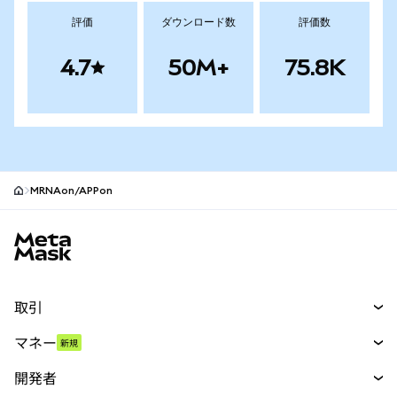
評価
ダウンロード数
評価数
4.7
50M+
75.8K
MRNAon/APPon
MetaMaskサイトフッター
取引
スワップ
マネー
新規
予測
新規
購入
開発者
パーペチュアル
新規
カード
ドキュメントを表示