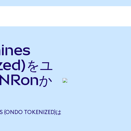
hines
ized)をユ
NRonか
S (ONDO TOKENIZED)は