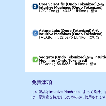
Core Scientific (Ondo Tokenized) から
Intuitive Machines (Ondo Tokenized)
1 CORZon は 1.4343 LUNRon に相当
Astera Labs (Ondo Tokenized) から
Intuitive Machines (Ondo Tokenized)
1 ALABon は 22.5275 LUNRon に相当
Seagate (Ondo Tokenized) から Intuiti
Machines (Ondo Tokenized)
1 STXon は 58.5855 LUNRon に相当
免責事項
この製品はIntuitive Machinesによっ
は、原資産を特定するためのみに使用されます