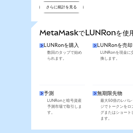
さらに統計を見る
さらに統計を見る
MetaMaskでLUNRonを
LUNRonを購入
LUNRonを売却
数回のタップで始め
LUNRonを現金に
られます。
換します。
予測
無期限先物
LUNRonと暗号資産
最大50倍のレバレ
予測市場で取引しま
ジでトークンをロ
す。
グまたはショート
ます。