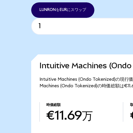
LUNRONをEURにスワップ
Intuitive Machines (O
Intuitive Machines (Ondo Tokenize
Machines (Ondo Tokenized)の時価総額は€
時価総額
€11.69万