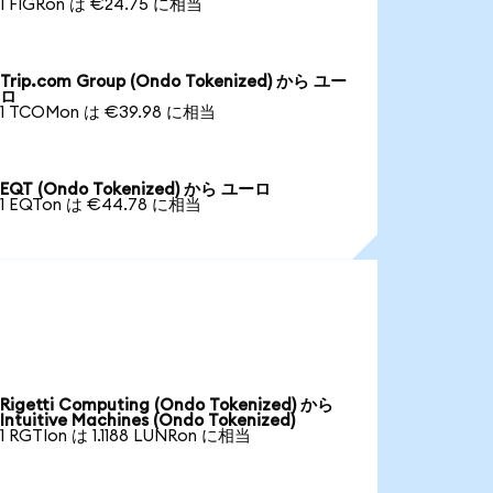
1 FIGRon は €24.75 に相当
Trip.com Group (Ondo Tokenized) から ユー
ロ
1 TCOMon は €39.98 に相当
EQT (Ondo Tokenized) から ユーロ
1 EQTon は €44.78 に相当
Rigetti Computing (Ondo Tokenized) から
Intuitive Machines (Ondo Tokenized)
1 RGTIon は 1.1188 LUNRon に相当