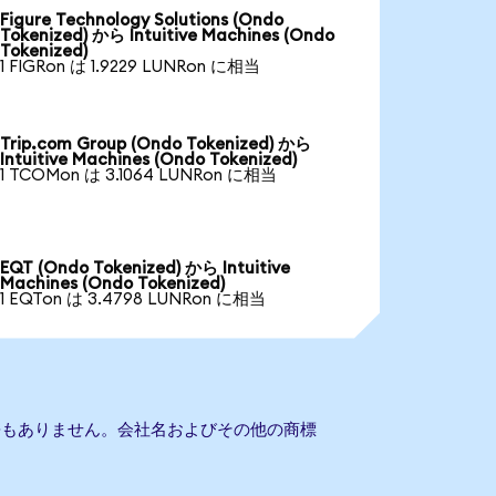
Figure Technology Solutions (Ondo
Tokenized) から Intuitive Machines (Ondo
Tokenized)
1 FIGRon は 1.9229 LUNRon に相当
Trip.com Group (Ondo Tokenized) から
Intuitive Machines (Ondo Tokenized)
1 TCOMon は 3.1064 LUNRon に相当
EQT (Ondo Tokenized) から Intuitive
Machines (Ondo Tokenized)
1 EQTon は 3.4798 LUNRon に相当
esとの提携もありません。会社名およびその他の商標