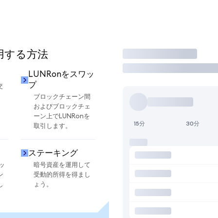
使用する方法
取引
LUNRonをスワッ
プ
交
ブロックチェーン間
およびブロックチェ
ーン上でLUNRonを
15分
30分
取引します。
ステーキング
ッ
暗号資産を運用して
ン
受動的所得を得まし
し
ょう。