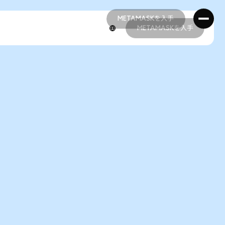
METAMASKを入手
METAMASKを入手
METAMASKを入手
METAMASKを入手