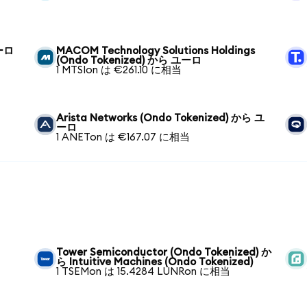
ユーロ
MACOM Technology Solutions Holdings
(Ondo Tokenized) から ユーロ
1 MTSIon は €261.10 に相当
Arista Networks (Ondo Tokenized) から ユ
ーロ
1 ANETon は €167.07 に相当
Tower Semiconductor (Ondo Tokenized) か
ら Intuitive Machines (Ondo Tokenized)
1 TSEMon は 15.4284 LUNRon に相当