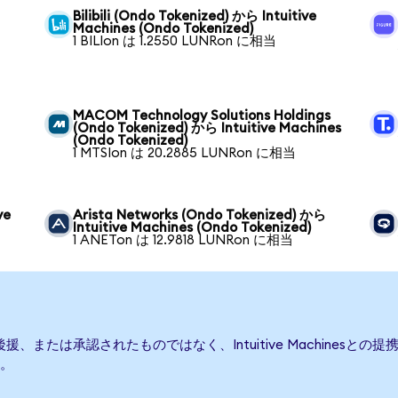
Bilibili (Ondo Tokenized) から Intuitive
Machines (Ondo Tokenized)
1 BILIon は 1.2550 LUNRon に相当
MACOM Technology Solutions Holdings
(Ondo Tokenized) から Intuitive Machines
(Ondo Tokenized)
1 MTSIon は 20.2885 LUNRon に相当
ve
Arista Networks (Ondo Tokenized) から
Intuitive Machines (Ondo Tokenized)
1 ANETon は 12.9818 LUNRon に相当
て発行、後援、または承認されたものではなく、Intuitive Machin
。