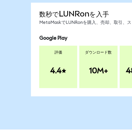
数秒でLUNRonを入手
MetaMaskでLUNRonを購入、売却、取
Google Play
評価
ダウンロード数
4.4
10M+
4