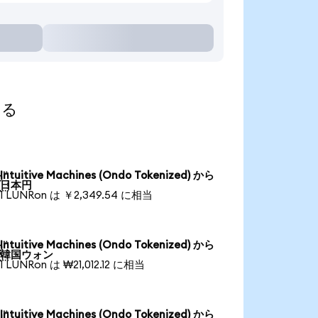
する
Intuitive Machines (Ondo Tokenized) から

日本円
1 LUNRon は ￥2,349.54 に相当
Intuitive Machines (Ondo Tokenized) から

韓国ウォン
1 LUNRon は ₩21,012.12 に相当
Intuitive Machines (Ondo Tokenized) から