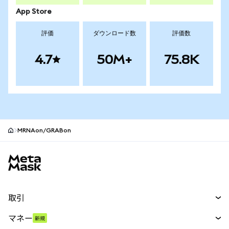
App Store
評価
ダウンロード数
評価数
4.7
50M+
75.8K
MRNAon/GRABon
MetaMaskサイトフッター
取引
スワップ
マネー
新規
予測
新規
購入