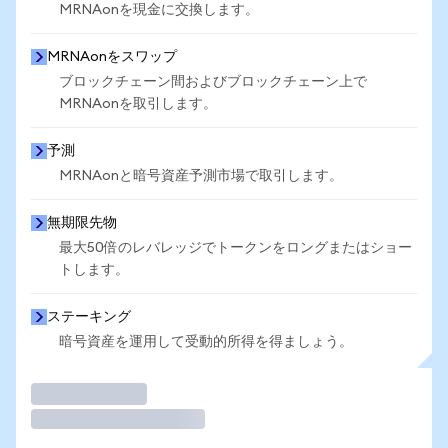
MRNAonを現金に交換します。
MRNAonをスワップ
ブロックチェーン間およびブロックチェーン上で
MRNAonを取引します。
予測
MRNAonと暗号資産予測市場で取引します。
無期限先物
最大50倍のレバレッジでトークンをロングまたはショー
トします。
ステーキング
暗号資産を運用して受動的所得を得ましょう。
取引