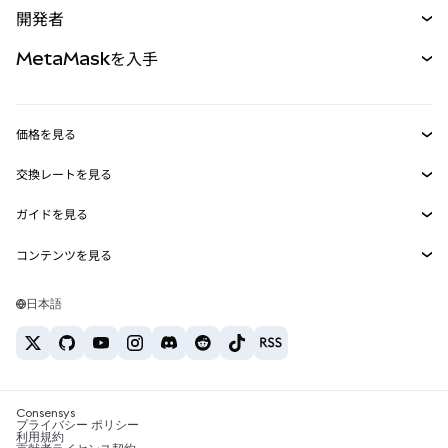
開発者
パーペチュアル
新規
カード
ドキュメントを表示
MetaMaskを入手
RWA
mUSD
新規
ダッシュボード
トランザクションシールド
収益化
Smart Accounts Kit
Agent Wallet
新規
価格を見る
埋め込みウォレット
Snaps
ビットコインの価格
交換レートを見る
MetaMask Connect
イーサリアムの価格
報酬
新規
BTC→USD
Solanaの価格
ガイドを見る
Snaps
セキュリティ
ETH→USD
BTCの購入
Shiba Inuの価格
USDT→INR
コンテンツを見る
Web3サービス
サポート
ETHの購入
Pepeの価格
ビットコインウォレット
BTC→USDT
SOLの購入
キャリア
Tetherの価格
Solanaウォレット
日本語
BTC→INR
PEPEの購入
お問い合わせ
USDCの価格
おすすめの暗号資産カード
ETH→USDT
USDTの購入
Chanlinkの価格
おすすめのモバイル暗号資産ウォレット
USDT→PHP
USDCの購入
Polymarketとは？
BTC→EUR
SHIBの購入
Consensys
税制関連ニュース
プライバシー ポリシー
利用規約
BNBの購入