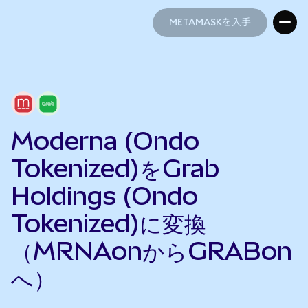
METAMASKを入手
METAMASKを入手
Moderna (Ondo
Tokenized)をGrab
Holdings (Ondo
Tokenized)に変換
（MRNAonからGRABon
へ）