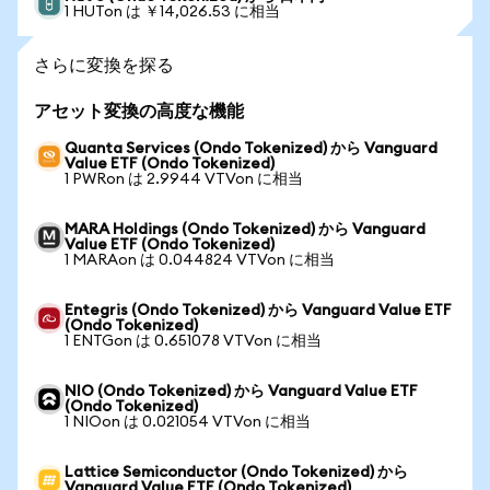
1 HUTon は ￥14,026.53 に相当
さらに変換を探る
アセット変換の高度な機能
Quanta Services (Ondo Tokenized) から Vanguard
Value ETF (Ondo Tokenized)
1 PWRon は 2.9944 VTVon に相当
MARA Holdings (Ondo Tokenized) から Vanguard
Value ETF (Ondo Tokenized)
1 MARAon は 0.044824 VTVon に相当
Entegris (Ondo Tokenized) から Vanguard Value ETF
(Ondo Tokenized)
1 ENTGon は 0.651078 VTVon に相当
NIO (Ondo Tokenized) から Vanguard Value ETF
(Ondo Tokenized)
1 NIOon は 0.021054 VTVon に相当
Lattice Semiconductor (Ondo Tokenized) から
Vanguard Value ETF (Ondo Tokenized)