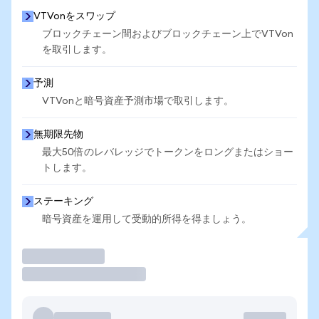
VTVonをスワップ
ブロックチェーン間およびブロックチェーン上でVTVon
を取引します。
予測
VTVonと暗号資産予測市場で取引します。
無期限先物
最大50倍のレバレッジでトークンをロングまたはショー
トします。
ステーキング
暗号資産を運用して受動的所得を得ましょう。
取引