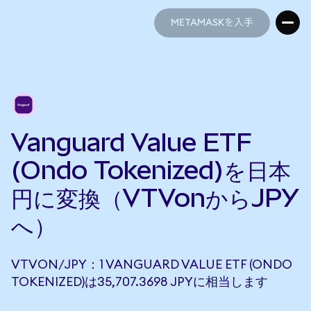
METAMASKを入手
METAMASKを入手
Vanguard Value ETF
(Ondo Tokenized)を日本
円に変換（VTVonからJPY
へ）
VTVON/JPY：1 VANGUARD VALUE ETF (ONDO
TOKENIZED)は35,707.3698 JPYに相当します