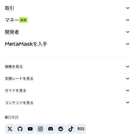
取引
スワップ
マネー
新規
予測
新規
購入
開発者
パーペチュアル
新規
カード
ドキュメントを表示
MetaMaskを入手
RWA
mUSD
新規
ダッシュボード
トランザクションシールド
収益化
Smart Accounts Kit
Agent Wallet
新規
価格を見る
埋め込みウォレット
Snaps
ビットコインの価格
交換レートを見る
MetaMask Connect
イーサリアムの価格
報酬
新規
BTC→USD
Solanaの価格
ガイドを見る
Snaps
セキュリティ
ETH→USD
BTCの購入
Shiba Inuの価格
USDT→INR
コンテンツを見る
Web3サービス
サポート
ETHの購入
Pepeの価格
ビットコインウォレット
BTC→USDT
SOLの購入
キャリア
Tetherの価格
Solanaウォレット
日本語
BTC→INR
PEPEの購入
お問い合わせ
USDCの価格
おすすめの暗号資産カード
ETH→USDT
USDTの購入