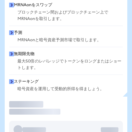
MRNAonをスワップ
ブロックチェーン間およびブロックチェーン上で
MRNAonを取引します。
予測
MRNAonと暗号資産予測市場で取引します。
無期限先物
最大50倍のレバレッジでトークンをロングまたはショー
トします。
ステーキング
暗号資産を運用して受動的所得を得ましょう。
取引