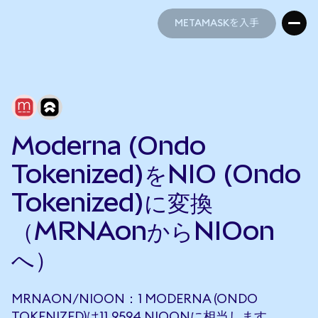
METAMASKを入手
METAMASKを入手
Moderna (Ondo
Tokenized)をNIO (Ondo
Tokenized)に変換
（MRNAonからNIOon
へ）
MRNAON/NIOON：1 MODERNA (ONDO
TOKENIZED)は11.9594 NIOONに相当します