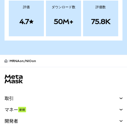
評価
ダウンロード数
評価数
4.7
50M+
75.8K
MRNAon/NIOon
MetaMaskサイトフッター
取引
スワップ
マネー
新規
予測
新規
購入
開発者
パーペチュアル
新規
カード
ドキュメントを表示