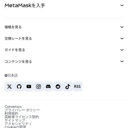
MetaMaskを入手
RWA
mUSD
新規
ダッシュボード
トランザクションシールド
収益化
Smart Accounts Kit
Agent Wallet
新規
価格を見る
埋め込みウォレット
Snaps
ビットコインの価格
交換レートを見る
MetaMask Connect
イーサリアムの価格
報酬
新規
BTC→USD
Solanaの価格
ガイドを見る
Snaps
セキュリティ
ETH→USD
BTCの購入
Shiba Inuの価格
USDT→INR
コンテンツを見る
Web3サービス
サポート
ETHの購入
Pepeの価格
ビットコインウォレット
BTC→USDT
SOLの購入
キャリア
Tetherの価格
Solanaウォレット
日本語
BTC→INR
PEPEの購入
お問い合わせ
USDCの価格
おすすめの暗号資産カード
ETH→USDT
USDTの購入
Chanlinkの価格
おすすめのモバイル暗号資産ウォレット
USDT→PHP
USDCの購入
Polymarketとは？
BTC→EUR
SHIBの購入
Consensys
税制関連ニュース
プライバシー ポリシー
利用規約
BNBの購入
貢献者ライセンス契約
暗号資産の購入方法は？
サイトマップ
アクセシビリティ
ビットコインを売るには？
Cookieの管理