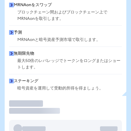
MRNAonをスワップ
ブロックチェーン間およびブロックチェーン上で
MRNAonを取引します。
予測
MRNAonと暗号資産予測市場で取引します。
無期限先物
最大50倍のレバレッジでトークンをロングまたはショー
トします。
ステーキング
暗号資産を運用して受動的所得を得ましょう。
取引