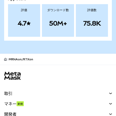
評価
ダウンロード数
評価数
4.7
50M+
75.8K
MRNAon/RTXon
MetaMaskサイトフッター
取引
スワップ
マネー
新規
予測
新規
購入
開発者