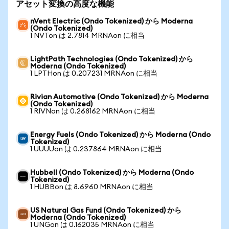
アセット変換の高度な機能
nVent Electric (Ondo Tokenized) から Moderna
(Ondo Tokenized)
1 NVTon は 2.7814 MRNAon に相当
LightPath Technologies (Ondo Tokenized) から
Moderna (Ondo Tokenized)
1 LPTHon は 0.207231 MRNAon に相当
Rivian Automotive (Ondo Tokenized) から Moderna
(Ondo Tokenized)
1 RIVNon は 0.268162 MRNAon に相当
Energy Fuels (Ondo Tokenized) から Moderna (Ondo
Tokenized)
1 UUUUon は 0.237864 MRNAon に相当
Hubbell (Ondo Tokenized) から Moderna (Ondo
Tokenized)
1 HUBBon は 8.6960 MRNAon に相当
US Natural Gas Fund (Ondo Tokenized) から
Moderna (Ondo Tokenized)
1 UNGon は 0.162035 MRNAon に相当