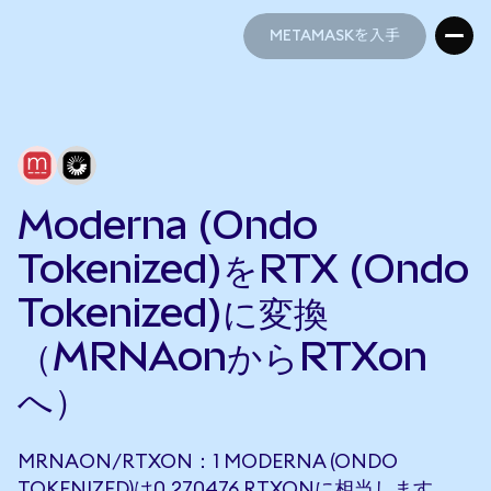
METAMASKを入手
METAMASKを入手
Moderna (Ondo
Tokenized)をRTX (Ondo
Tokenized)に変換
（MRNAonからRTXon
へ）
MRNAON/RTXON：1 MODERNA (ONDO
TOKENIZED)は0.270476 RTXONに相当します