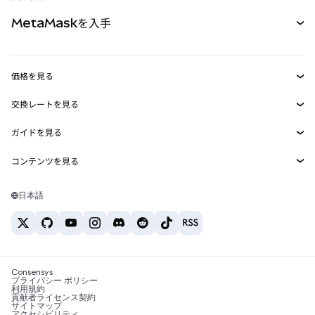
パーペチュアル
新規
カード
ドキュメントを表示
MetaMaskを入手
RWA
mUSD
新規
ダッシュボード
トランザクションシールド
収益化
Smart Accounts Kit
Agent Wallet
新規
価格を見る
埋め込みウォレット
Snaps
ビットコインの価格
交換レートを見る
MetaMask Connect
イーサリアムの価格
報酬
新規
BTC→USD
Solanaの価格
ガイドを見る
Snaps
セキュリティ
ETH→USD
BTCの購入
Shiba Inuの価格
USDT→INR
コンテンツを見る
Web3サービス
サポート
ETHの購入
Pepeの価格
ビットコインウォレット
BTC→USDT
SOLの購入
キャリア
Tetherの価格
Solanaウォレット
日本語
BTC→INR
PEPEの購入
お問い合わせ
USDCの価格
おすすめの暗号資産カード
ETH→USDT
USDTの購入
Chanlinkの価格
おすすめのモバイル暗号資産ウォレット
USDT→PHP
USDCの購入
Polymarketとは？
BTC→EUR
SHIBの購入
Consensys
税制関連ニュース
プライバシー ポリシー
利用規約
BNBの購入
貢献者ライセンス契約
暗号資産の購入方法は？
サイトマップ
アクセシビリティ