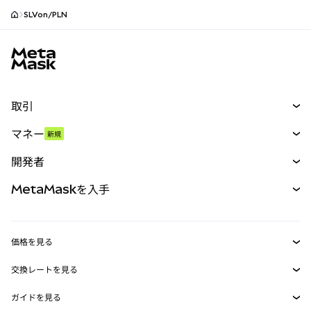
SLVon/PLN
MetaMaskサイトフッター
取引
スワップ
マネー
新規
予測
新規
購入
開発者
パーペチュアル
新規
カード
ドキュメントを表示
MetaMaskを入手
RWA
mUSD
新規
ダッシュボード
トランザクションシールド
収益化
Smart Accounts Kit
Agent Wallet
新規
価格を見る
埋め込みウォレット
Snaps
ビットコインの価格
交換レートを見る
MetaMask Connect
イーサリアムの価格
報酬
新規
BTC→USD
Solanaの価格
ガイドを見る
Snaps
セキュリティ
ETH→USD
BTCの購入