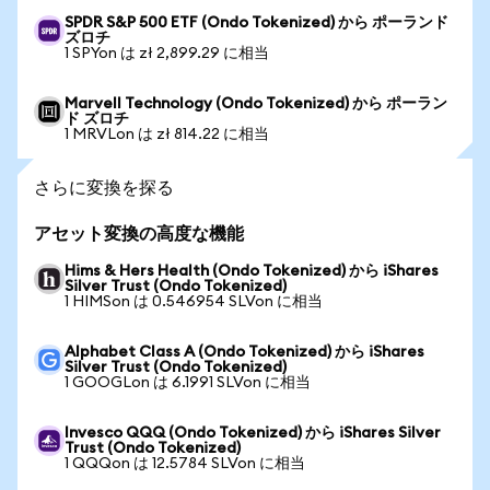
SPDR S&P 500 ETF (Ondo Tokenized) から ポーランド
ズロチ
1 SPYon は zł 2,899.29 に相当
Marvell Technology (Ondo Tokenized) から ポーラン
ド ズロチ
1 MRVLon は zł 814.22 に相当
さらに変換を探る
アセット変換の高度な機能
Hims & Hers Health (Ondo Tokenized) から iShares
Silver Trust (Ondo Tokenized)
1 HIMSon は 0.546954 SLVon に相当
Alphabet Class A (Ondo Tokenized) から iShares
Silver Trust (Ondo Tokenized)
1 GOOGLon は 6.1991 SLVon に相当
Invesco QQQ (Ondo Tokenized) から iShares Silver
Trust (Ondo Tokenized)
1 QQQon は 12.5784 SLVon に相当