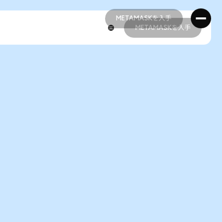
METAMASKを入手
METAMASKを入手
METAMASKを入手
METAMASKを入手