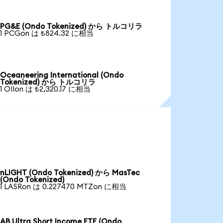
PG&E (Ondo Tokenized) から トルコリラ
1 PCGon は ₺824.32 に相当
Oceaneering International (Ondo
Tokenized) から トルコリラ
1 OIIon は ₺2,320.17 に相当
nLIGHT (Ondo Tokenized) から MasTec
(Ondo Tokenized)
1 LASRon は 0.227470 MTZon に相当
AB Ultra Short Income ETF (Ondo