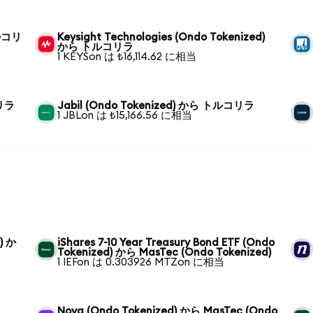
トルコリ
Keysight Technologies (Ondo Tokenized)
から トルコリラ
1 KEYSon は ₺16,114.62 に相当
コリラ
Jabil (Ondo Tokenized) から トルコリラ
1 JBLon は ₺15,166.56 に相当
) か
iShares 7-10 Year Treasury Bond ETF (Ondo
Tokenized) から MasTec (Ondo Tokenized)
1 IEFon は 0.303926 MTZon に相当
Nova (Ondo Tokenized) から MasTec (Ondo