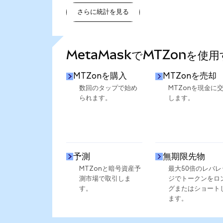
さらに統計を見る
さらに統計を見る
MetaMaskでMTZonを使
MTZonを購入
MTZonを売却
数回のタップで始め
MTZonを現金に
られます。
します。
予測
無期限先物
MTZonと暗号資産予
最大50倍のレバレ
測市場で取引しま
ジでトークンをロ
す。
グまたはショート
ます。