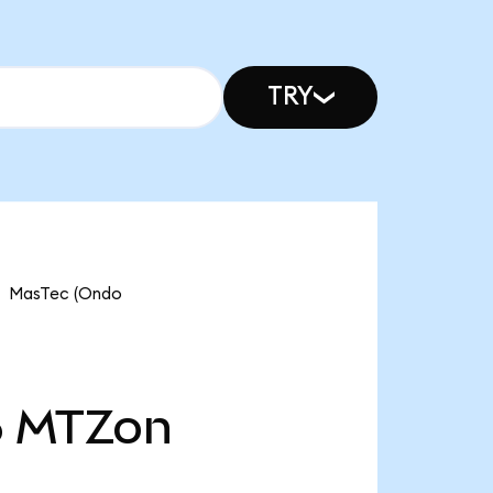
TRY
MasTec (Ondo
6
MTZon