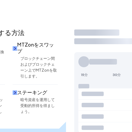
用する方法
取引
MTZonをスワッ
プ
交換
ブロックチェーン間
およびブロックチェ
ーン上でMTZonを取
15分
30分
引します。
ステーキング
ッ
暗号資産を運用して
ン
受動的所得を得まし
し
ょう。