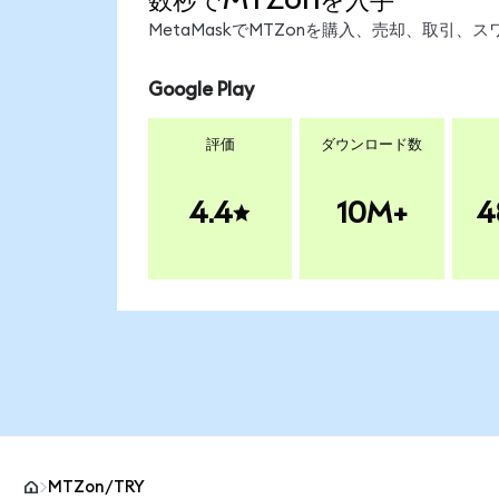
MetaMaskでMTZonを購入、売却、取引
Google Play
評価
ダウンロード数
4.4
10M+
4
MTZon/TRY