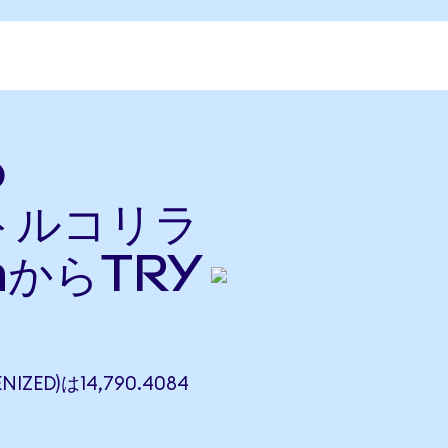
o
をトルコリラ
nからTRY
IZED)は14,790.4084