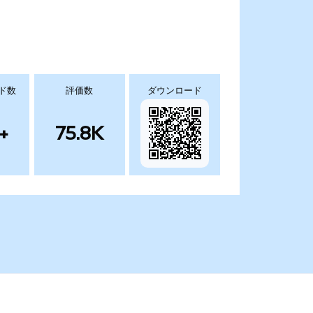
ド数
評価数
ダウンロード
+
75.8K