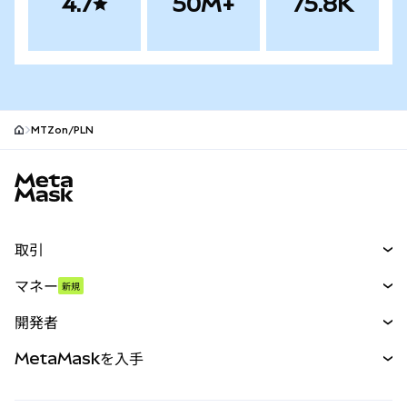
4.7
50M+
75.8K
MTZon/PLN
MetaMaskサイトフッター
取引
スワップ
マネー
新規
予測
新規
購入
開発者
パーペチュアル
新規
カード
ドキュメントを表示
MetaMaskを入手
RWA
mUSD
新規
ダッシュボード
トランザクションシールド
収益化
Smart Accounts Kit