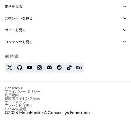
Agent Wallet
新規
価格を見る
埋め込みウォレット
Snaps
ビットコインの価格
交換レートを見る
MetaMask Connect
イーサリアムの価格
報酬
新規
BTC→USD
Solanaの価格
ガイドを見る
Snaps
セキュリティ
ETH→USD
BTCの購入
Shiba Inuの価格
USDT→INR
コンテンツを見る
Web3サービス
サポート
ETHの購入
Pepeの価格
ビットコインウォレット
BTC→USDT
SOLの購入
キャリア
Tetherの価格
Solanaウォレット
日本語
BTC→INR
PEPEの購入
お問い合わせ
USDCの価格
おすすめの暗号資産カード
ETH→USDT
USDTの購入
Chanlinkの価格
おすすめのモバイル暗号資産ウォレット
USDT→PHP
USDCの購入
Polymarketとは？
BTC→EUR
SHIBの購入
Consensys
税制関連ニュース
プライバシー ポリシー
利用規約
BNBの購入
貢献者ライセンス契約
暗号資産の購入方法は？
サイトマップ
アクセシビリティ
ビットコインを売るには？
Cookieの管理
©2026 MetaMask • A Consensys Formation