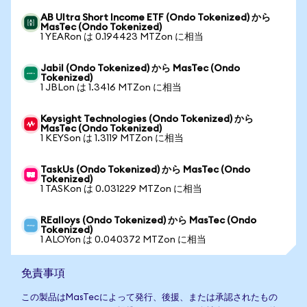
AB Ultra Short Income ETF (Ondo Tokenized) から
MasTec (Ondo Tokenized)
1 YEARon は 0.194423 MTZon に相当
Jabil (Ondo Tokenized) から MasTec (Ondo
Tokenized)
1 JBLon は 1.3416 MTZon に相当
Keysight Technologies (Ondo Tokenized) から
MasTec (Ondo Tokenized)
1 KEYSon は 1.3119 MTZon に相当
TaskUs (Ondo Tokenized) から MasTec (Ondo
Tokenized)
1 TASKon は 0.031229 MTZon に相当
REalloys (Ondo Tokenized) から MasTec (Ondo
Tokenized)
1 ALOYon は 0.040372 MTZon に相当
免責事項
この製品はMasTecによって発行、後援、または承認されたもの