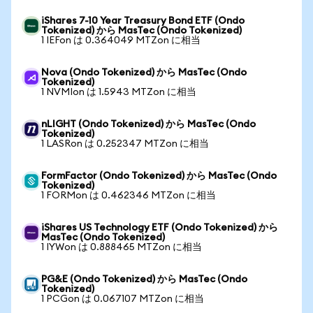
iShares 7-10 Year Treasury Bond ETF (Ondo
Tokenized) から MasTec (Ondo Tokenized)
1 IEFon は 0.364049 MTZon に相当
Nova (Ondo Tokenized) から MasTec (Ondo
Tokenized)
1 NVMIon は 1.5943 MTZon に相当
nLIGHT (Ondo Tokenized) から MasTec (Ondo
Tokenized)
1 LASRon は 0.252347 MTZon に相当
FormFactor (Ondo Tokenized) から MasTec (Ondo
Tokenized)
1 FORMon は 0.462346 MTZon に相当
iShares US Technology ETF (Ondo Tokenized) から
MasTec (Ondo Tokenized)
1 IYWon は 0.888465 MTZon に相当
PG&E (Ondo Tokenized) から MasTec (Ondo
Tokenized)
1 PCGon は 0.067107 MTZon に相当