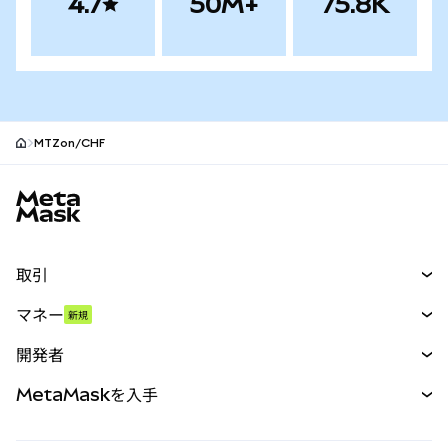
4.7
50M+
75.8K
MTZon/CHF
MetaMaskサイトフッター
取引
スワップ
マネー
新規
予測
新規
購入
開発者
パーペチュアル
新規
カード
ドキュメントを表示
MetaMaskを入手
RWA
mUSD
新規
ダッシュボード
トランザクションシールド
収益化
Smart Accounts Kit