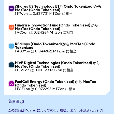
iShares US Technology ETF (Ondo Tokenized) から
MasTec (Ondo Tokenized)
1 IYWon は 0.837731 MTZon に相当
Fundrise Innovation Fund (Ondo Tokenized) から
MasTec (Ondo Tokenized)
1 VCXon は 0.124284 MTZon に相当
REalloys (Ondo Tokenized) から MasTec (Ondo
Tokenized)
1 ALOYon は 0.044862 MTZon に相当
HIVE Digital Technologies (Ondo Tokenized) から
MasTec (Ondo Tokenized)
1 HIVEon は 0.010193 MTZon に相当
FuelCell Energy (Ondo Tokenized) から MasTec
(Ondo Tokenized)
1 FCELon は 0.072298 MTZon に相当
免責事項
この製品はMasTecによって発行、後援、または承認されたもの