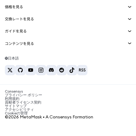
Agent Wallet
新規
価格を見る
埋め込みウォレット
Snaps
ビットコインの価格
交換レートを見る
MetaMask Connect
イーサリアムの価格
報酬
新規
BTC→USD
Solanaの価格
ガイドを見る
Snaps
セキュリティ
ETH→USD
BTCの購入
Shiba Inuの価格
USDT→INR
コンテンツを見る
Web3サービス
サポート
ETHの購入
Pepeの価格
ビットコインウォレット
BTC→USDT
SOLの購入
キャリア
Tetherの価格
Solanaウォレット
日本語
BTC→INR
PEPEの購入
お問い合わせ
USDCの価格
おすすめの暗号資産カード
ETH→USDT
USDTの購入
Chanlinkの価格
おすすめのモバイル暗号資産ウォレット
USDT→PHP
USDCの購入
Polymarketとは？
BTC→EUR
SHIBの購入
Consensys
税制関連ニュース
プライバシー ポリシー
利用規約
BNBの購入
貢献者ライセンス契約
暗号資産の購入方法は？
サイトマップ
アクセシビリティ
ビットコインを売るには？
Cookieの管理
©2026 MetaMask • A Consensys Formation