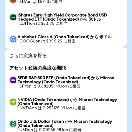
1 SLVon は $57.13 に相当
iShares Euro High Yield Corporate Bond USD
Hedged ETF (Ondo Tokenized) から 米ドル
1 EUHYon は $53.75 に相当
Alphabet Class A (Ondo Tokenized) から 米ドル
1 GOOGLon は $356.29 に相当
さらに変換を探る
アセット変換の高度な機能
SPDR S&P 500 ETF (Ondo Tokenized) から Micron
Technology (Ondo Tokenized)
1 SPYon は 0.882051 MUon に相当
NVIDIA (Ondo Tokenized) から Micron Technology
(Ondo Tokenized)
1 NVDAon は 0.252125 MUon に相当
Ondo U.S. Dollar Token から Micron Technology
(Ondo Tokenized)
1 USDon は 0.001135 MUon に相当