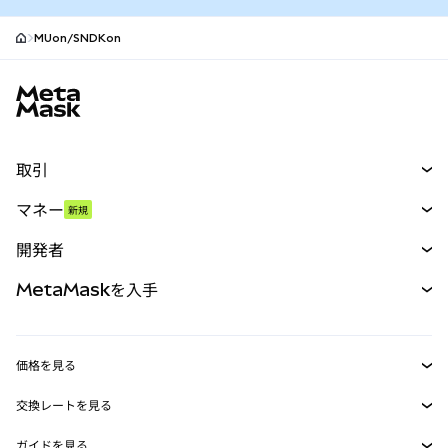
MUon/SNDKon
MetaMaskサイトフッター
取引
スワップ
マネー
新規
予測
新規
購入
開発者
パーペチュアル
新規
カード
ドキュメントを表示
MetaMaskを入手
RWA
mUSD
新規
ダッシュボード
トランザクションシールド
収益化
Smart Accounts Kit
Agent Wallet
新規
価格を見る
埋め込みウォレット
Snaps
ビットコインの価格
交換レートを見る
MetaMask Connect
イーサリアムの価格
報酬
新規
BTC→USD
Solanaの価格
ガイドを見る