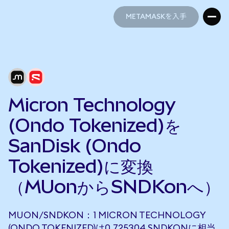
METAMASKを入手
METAMASKを入手
Micron Technology
(Ondo Tokenized)を
SanDisk (Ondo
Tokenized)に変換
（MUonからSNDKonへ）
MUON/SNDKON：1 MICRON TECHNOLOGY
(ONDO TOKENIZED)は0.725304 SNDKONに相当