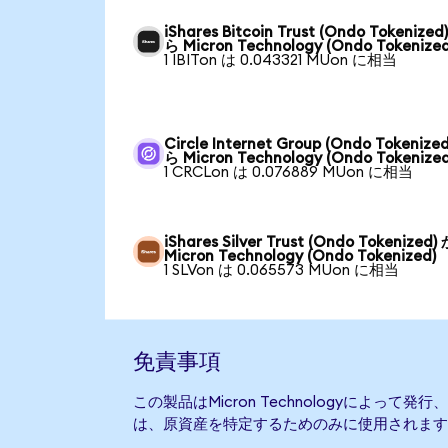
iShares Bitcoin Trust (Ondo Tokenized
ら Micron Technology (Ondo Tokenized
1 IBITon は 0.043321 MUon に相当
Circle Internet Group (Ondo Tokenize
ら Micron Technology (Ondo Tokenized
1 CRCLon は 0.076889 MUon に相当
iShares Silver Trust (Ondo Tokenized
Micron Technology (Ondo Tokenized)
1 SLVon は 0.065573 MUon に相当
免責事項
この製品はMicron Technologyによっ
は、原資産を特定するためのみに使用されます