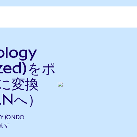
ology
ized)をポ
に変換
LNへ）
Y (ONDO
します