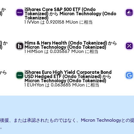
) か
iShares Core S&P 500 ETF (Ondo
)
Tokenized) から Micron Technology (Ondo
Tokenized)
1 IVVon は 0.920158 MUon に相当
d) か
Hims & Hers Health (Ondo Tokenized) から
)
Micron Technology (Ondo Tokenized)
1 HIMSon は 0.035867 MUon に相当
) から
iShares Euro High Yield Corporate Bond
USD Hedged ETF (Ondo Tokenized) から
Micron Technology (Ondo Tokenized)
1 EUHYon は 0.063685 MUon に相当
て発行、後援、または承認されたものではなく、Micron Technolo
。