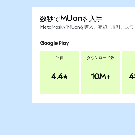
数秒でMUonを入手
MetaMaskでMUonを購入、売却、取引、
Google Play
評価
ダウンロード数
4.4
10M+
4