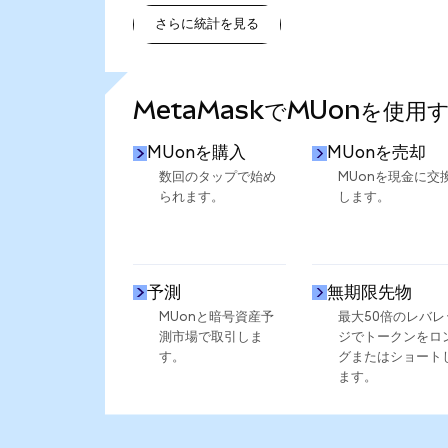
さらに統計を見る
さらに統計を見る
MetaMaskでMUonを使用
MUonを購入
MUonを売却
数回のタップで始め
MUonを現金に交
られます。
します。
予測
無期限先物
MUonと暗号資産予
最大50倍のレバレ
測市場で取引しま
ジでトークンをロ
す。
グまたはショート
ます。