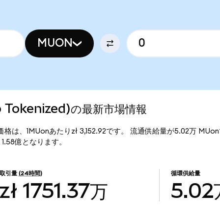
MUON
do Tokenized)の最新市場情報
d)の現行価格は、1MUonあたりzł 3,152.92です。 流通供給量が5.02万 MU
はzł 1.58億となります。
取引量
(24時間)
循環供給量
zł 1751.37万
5.02