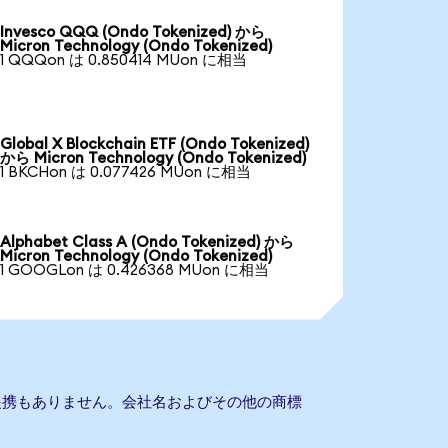
Invesco QQQ (Ondo Tokenized) から
Micron Technology (Ondo Tokenized)
1 QQQon は 0.850414 MUon に相当
Global X Blockchain ETF (Ondo Tokenized)
から Micron Technology (Ondo Tokenized)
1 BKCHon は 0.077426 MUon に相当
Alphabet Class A (Ondo Tokenized) から
Micron Technology (Ondo Tokenized)
1 GOOGLon は 0.426368 MUon に相当
gyとの提携もありません。会社名およびその他の商標