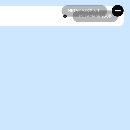
METAMASKを入手
METAMASKを入手
METAMASKを入手
METAMASKを入手