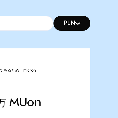
PLN
onであるため、Micron
万
MUon