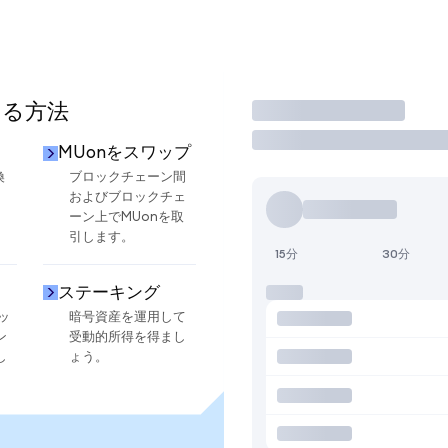
する方法
取引
MUonをスワップ
換
ブロックチェーン間
およびブロックチェ
ーン上でMUonを取
引します。
15分
30分
ステーキング
ッ
暗号資産を運用して
ン
受動的所得を得まし
し
ょう。