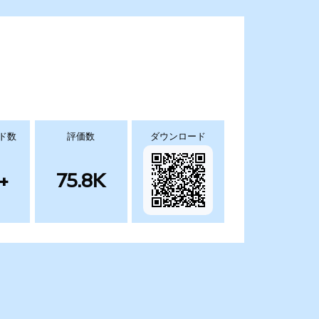
ド数
評価数
ダウンロード
+
75.8K