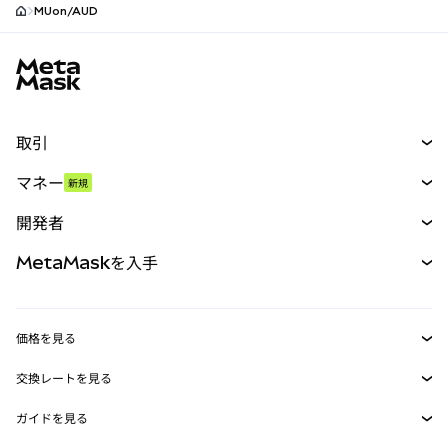
MUon/AUD
MetaMaskサイトフッター
取引
スワップ
マネー
新規
予測
新規
購入
開発者
パーペチュアル
新規
カード
ドキュメントを表示
MetaMaskを入手
RWA
mUSD
新規
ダッシュボード
トランザクションシールド
収益化
Smart Accounts Kit
Agent Wallet
新規
価格を見る
埋め込みウォレット
Snaps
ビットコインの価格
交換レートを見る
MetaMask Connect
イーサリアムの価格
報酬
新規
BTC→USD
Solanaの価格
ガイドを見る
Snaps
セキュリティ
ETH→USD
BTCの購入
Shiba Inuの価格