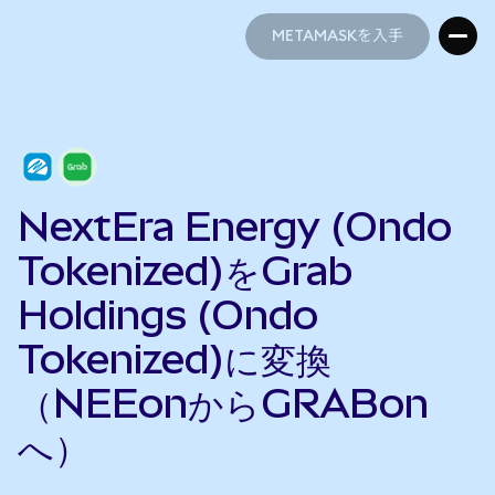
METAMASKを入手
METAMASKを入手
NextEra Energy (Ondo
Tokenized)をGrab
Holdings (Ondo
Tokenized)に変換
（NEEonからGRABon
へ）