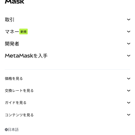
取引
スワップ
マネー
新規
予測
新規
購入
開発者
パーペチュアル
新規
カード
ドキュメントを表示
MetaMaskを入手
RWA
mUSD
新規
ダッシュボード
トランザクションシールド
収益化
Smart Accounts Kit
Agent Wallet
新規
価格を見る
埋め込みウォレット
Snaps
ビットコインの価格
交換レートを見る
MetaMask Connect
イーサリアムの価格
報酬
新規
BTC→USD
Solanaの価格
ガイドを見る
Snaps
セキュリティ
ETH→USD
BTCの購入
Shiba Inuの価格
USDT→INR
コンテンツを見る
Web3サービス
サポート
ETHの購入
Pepeの価格
ビットコインウォレット
BTC→USDT
SOLの購入
キャリア
Tetherの価格
Solanaウォレット
日本語
BTC→INR