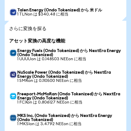
Talen Energy (Ondo Tokenized) から 米ドル
1 TLNon は $340.48 に相当
さらに変換を探る
アセット変換の高度な機能
Energy Fuels (Ondo Tokenized) から NextEra Energy
(Ondo Tokenized)
1 UUUUon は 0.148503 NEEon に相当
NuScale Power (Ondo Tokenized) から NextEra
Energy (Ondo Tokenized)
1 SMRon は 0.110500 NEEon に相当
Freeport-McMoRan (Ondo Tokenized) から NextEra
Energy (Ondo Tokenized)
1 FCXon は 0.806127 NEEon に相当
MKS Inc. (Ondo Tokenized) から NextEra Energy
(Ondo Tokenized)
1 MKSIon は 3.4792 NEEon に相当