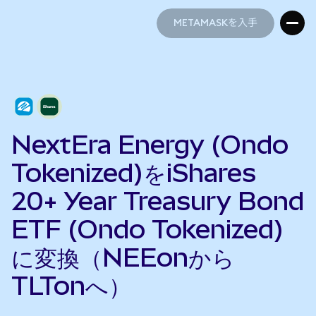
METAMASKを入手
METAMASKを入手
NextEra Energy (Ondo
Tokenized)をiShares
20+ Year Treasury Bond
ETF (Ondo Tokenized)
に変換（NEEonから
TLTonへ）