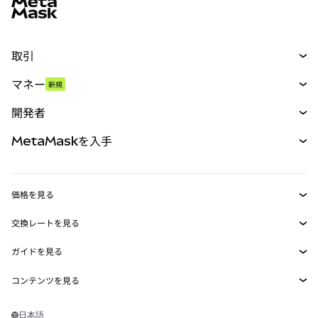
取引
スワップ
マネー
新規
予測
新規
購入
開発者
パーペチュアル
新規
カード
ドキュメントを表示
MetaMaskを入手
RWA
mUSD
新規
ダッシュボード
トランザクションシールド
収益化
Smart Accounts Kit
Agent Wallet
新規
価格を見る
埋め込みウォレット
Snaps
ビットコインの価格
交換レートを見る
MetaMask Connect
イーサリアムの価格
報酬
新規
BTC→USD
Solanaの価格
ガイドを見る
Snaps
セキュリティ
ETH→USD
BTCの購入
Shiba Inuの価格
USDT→INR
コンテンツを見る
Web3サービス
サポート
ETHの購入
Pepeの価格
ビットコインウォレット
BTC→USDT
SOLの購入
キャリア
Tetherの価格
Solanaウォレット
日本語