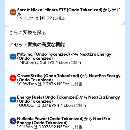
Sprott Nickel Miners ETF (Ondo Tokenized) から 米ド
ル
1 NIKLon は $13.99 に相当
さらに変換を探る
アセット変換の高度な機能
MKS Inc. (Ondo Tokenized) から NextEra Energy
(Ondo Tokenized)
1 MKSIon は 3.6493 NEEon に相当
CrowdStrike (Ondo Tokenized) から NextEra Energy
(Ondo Tokenized)
1 CRWDon は 9.7876 NEEon に相当
Energy Fuels (Ondo Tokenized) から NextEra Energy
(Ondo Tokenized)
1 UUUUon は 0.145994 NEEon に相当
NuScale Power (Ondo Tokenized) から NextEra
Energy (Ondo Tokenized)
1 SMRon は 0.107599 NEEon に相当