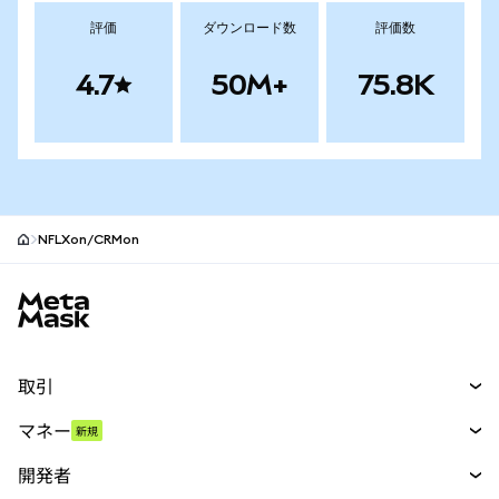
評価
ダウンロード数
評価数
4.7
50M+
75.8K
NFLXon/CRMon
MetaMaskサイトフッター
取引
スワップ
マネー
新規
予測
新規
購入
開発者
パーペチュアル
新規
カード
ドキュメントを表示