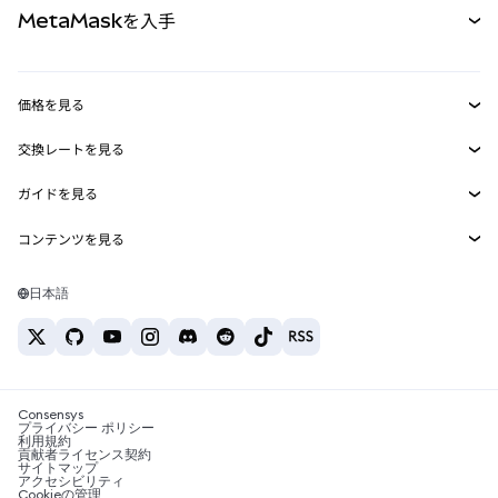
MetaMaskを入手
RWA
mUSD
新規
ダッシュボード
トランザクションシールド
収益化
Smart Accounts Kit
Agent Wallet
新規
価格を見る
埋め込みウォレット
Snaps
ビットコインの価格
交換レートを見る
MetaMask Connect
イーサリアムの価格
報酬
新規
BTC→USD
Solanaの価格
ガイドを見る
Snaps
セキュリティ
ETH→USD
BTCの購入
Shiba Inuの価格
USDT→INR
コンテンツを見る
Web3サービス
サポート
ETHの購入
Pepeの価格
ビットコインウォレット
BTC→USDT
SOLの購入
キャリア
Tetherの価格
Solanaウォレット
日本語
BTC→INR
PEPEの購入
お問い合わせ
USDCの価格
おすすめの暗号資産カード
ETH→USDT
USDTの購入
Chanlinkの価格
おすすめのモバイル暗号資産ウォレット
USDT→PHP
USDCの購入
Polymarketとは？
BTC→EUR
SHIBの購入
Consensys
税制関連ニュース
プライバシー ポリシー
利用規約
BNBの購入
貢献者ライセンス契約
暗号資産の購入方法は？
サイトマップ
アクセシビリティ
ビットコインを売るには？
Cookieの管理