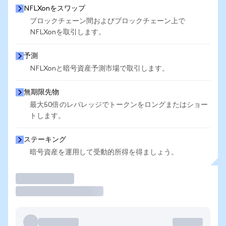
NFLXonをスワップ
ブロックチェーン間およびブロックチェーン上で
NFLXonを取引します。
予測
NFLXonと暗号資産予測市場で取引します。
無期限先物
最大50倍のレバレッジでトークンをロングまたはショー
トします。
ステーキング
暗号資産を運用して受動的所得を得ましょう。
取引