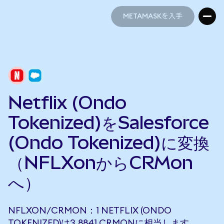
METAMASKを入手
METAMASKを入手
Netflix (Ondo
Tokenized)をSalesforce
(Ondo Tokenized)に変換
（NFLXonからCRMon
へ）
NFLXON/CRMON：1 NETFLIX (ONDO
TOKENIZED)は3.8841 CRMONに相当します