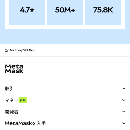
4.7
50M+
75.8K
NKEon/NFLXon
MetaMaskサイトフッター
取引
スワップ
マネー
新規
予測
新規
購入
開発者
パーペチュアル
新規
カード
ドキュメントを表示
MetaMaskを入手
RWA
mUSD
新規
ダッシュボード
トランザクションシールド