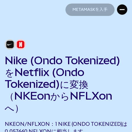
METAMASKを入手
METAMASKを入手
Nike (Ondo Tokenized)
をNetflix (Ondo
Tokenized)に変換
（NKEonからNFLXon
へ）
NKEON/NFLXON：1 NIKE (ONDO TOKENIZED)は
0.057660 NFLXONに相当します