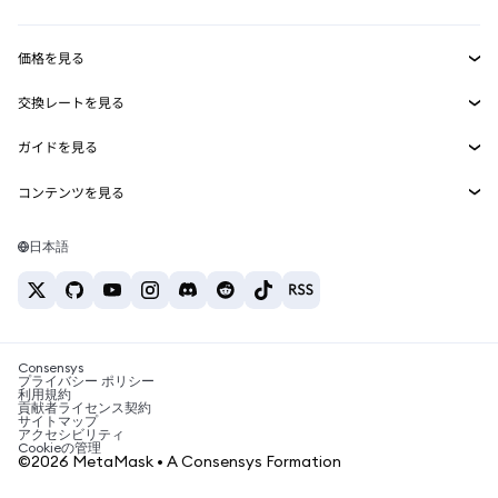
収益化
Smart Accounts Kit
Agent Wallet
新規
価格を見る
埋め込みウォレット
Snaps
ビットコインの価格
交換レートを見る
MetaMask Connect
イーサリアムの価格
報酬
新規
BTC→USD
Solanaの価格
ガイドを見る
Snaps
セキュリティ
ETH→USD
BTCの購入
Shiba Inuの価格
USDT→INR
コンテンツを見る
Web3サービス
サポート
ETHの購入
Pepeの価格
ビットコインウォレット
BTC→USDT
SOLの購入
キャリア
Tetherの価格
Solanaウォレット
日本語
BTC→INR
PEPEの購入
お問い合わせ
USDCの価格
おすすめの暗号資産カード
ETH→USDT
USDTの購入
Chanlinkの価格
おすすめのモバイル暗号資産ウォレット
USDT→PHP
USDCの購入
Polymarketとは？
BTC→EUR
SHIBの購入
Consensys
税制関連ニュース
プライバシー ポリシー
利用規約
BNBの購入
貢献者ライセンス契約
暗号資産の購入方法は？
サイトマップ
アクセシビリティ
ビットコインを売るには？
Cookieの管理
©2026 MetaMask • A Consensys Formation