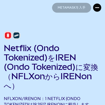
METAMASKを入手
METAMASKを入手
Netflix (Ondo
Tokenized)をIREN
(Ondo Tokenized)に変換
（NFLXonからIRENon
へ）
NFLXON/IRENON：1 NETFLIX (ONDO
TOKENIZED)は19.2517 IRENONに相当します