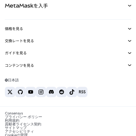
MetaMaskを入手
RWA
mUSD
新規
ダッシュボード
トランザクションシールド
収益化
Smart Accounts Kit
Agent Wallet
新規
価格を見る
埋め込みウォレット
Snaps
ビットコインの価格
交換レートを見る
MetaMask Connect
イーサリアムの価格
報酬
新規
BTC→USD
Solanaの価格
ガイドを見る
Snaps
セキュリティ
ETH→USD
BTCの購入
Shiba Inuの価格
USDT→INR
コンテンツを見る
Web3サービス
サポート
ETHの購入
Pepeの価格
ビットコインウォレット
BTC→USDT
SOLの購入
キャリア
Tetherの価格
Solanaウォレット
日本語
BTC→INR
PEPEの購入
お問い合わせ
USDCの価格
おすすめの暗号資産カード
ETH→USDT
USDTの購入
Chanlinkの価格
おすすめのモバイル暗号資産ウォレット
USDT→PHP
USDCの購入
Polymarketとは？
BTC→EUR
SHIBの購入
Consensys
税制関連ニュース
プライバシー ポリシー
利用規約
BNBの購入
貢献者ライセンス契約
暗号資産の購入方法は？
サイトマップ
アクセシビリティ
ビットコインを売るには？
Cookieの管理