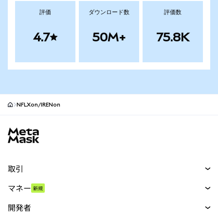
評価
ダウンロード数
評価数
4.7
50M+
75.8K
NFLXon/IRENon
MetaMaskサイトフッター
取引
スワップ
マネー
新規
予測
新規
購入
開発者
パーペチュアル
新規
カード
ドキュメントを表示