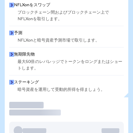
NFLXonをスワップ
ブロックチェーン間およびブロックチェーン上で
NFLXonを取引します。
予測
NFLXonと暗号資産予測市場で取引します。
無期限先物
最大50倍のレバレッジでトークンをロングまたはショー
トします。
ステーキング
暗号資産を運用して受動的所得を得ましょう。
取引