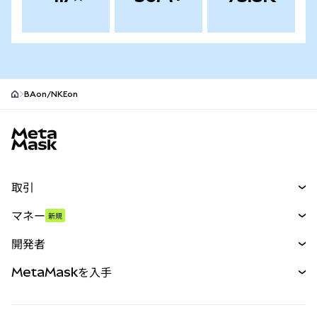
BAon/NKEon
MetaMaskサイトフッター
取引
スワップ
マネー
新規
予測
新規
購入
開発者
パーペチュアル
新規
カード
ドキュメントを表示
MetaMaskを入手
RWA
mUSD
新規
ダッシュボード
トランザクションシールド
収益化
Smart Accounts Kit
Agent Wallet
新規