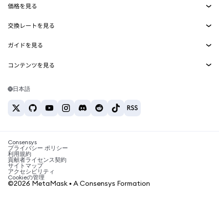
価格を見る
埋め込みウォレット
Snaps
ビットコインの価格
交換レートを見る
MetaMask Connect
イーサリアムの価格
報酬
新規
BTC→USD
Solanaの価格
ガイドを見る
Snaps
セキュリティ
ETH→USD
BTCの購入
Shiba Inuの価格
USDT→INR
コンテンツを見る
Web3サービス
サポート
ETHの購入
Pepeの価格
ビットコインウォレット
BTC→USDT
SOLの購入
キャリア
Tetherの価格
Solanaウォレット
日本語
BTC→INR
PEPEの購入
お問い合わせ
USDCの価格
おすすめの暗号資産カード
ETH→USDT
USDTの購入
Chanlinkの価格
おすすめのモバイル暗号資産ウォレット
USDT→PHP
USDCの購入
Polymarketとは？
BTC→EUR
SHIBの購入
Consensys
税制関連ニュース
プライバシー ポリシー
利用規約
BNBの購入
貢献者ライセンス契約
暗号資産の購入方法は？
サイトマップ
アクセシビリティ
ビットコインを売るには？
Cookieの管理
©2026 MetaMask • A Consensys Formation