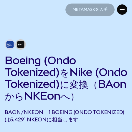
METAMASKを入手
METAMASKを入手
Boeing (Ondo
Tokenized)をNike (Ondo
Tokenized)に変換（BAon
からNKEonへ）
BAON/NKEON：1 BOEING (ONDO TOKENIZED)
は5.4291 NKEONに相当します