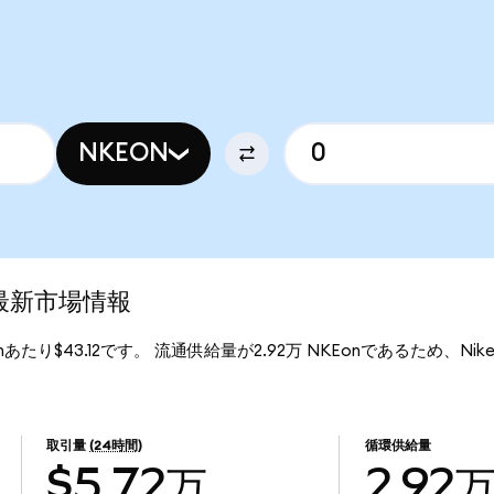
NKEON
)の最新市場情報
Eonあたり$43.12です。 流通供給量が2.92万 NKEonであるため、Nike (O
取引量
(24時間)
循環供給量
$5.72万
2.92