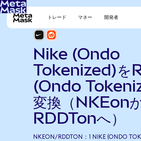
トレード
マネー
開発者
Nike (Ondo
Tokenized)をR
(Ondo Tokeni
変換（NKEon
RDDTonへ）
NKEON/RDDTON：1 NIKE (ONDO TOK