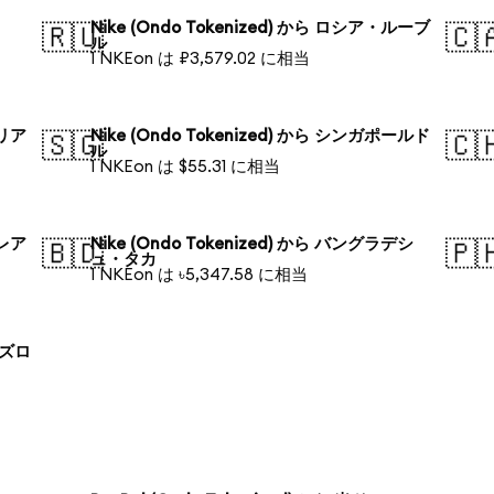
Nike (Ondo Tokenized) から ロシア・ルーブ
🇷🇺
🇨
ル
1 NKEon は ₽3,579.02 に相当
ラリア
Nike (Ondo Tokenized) から シンガポールド
🇸🇬
🇨
ル
1 NKEon は $55.31 に相当
・レア
Nike (Ondo Tokenized) から バングラデシ
🇧🇩
🇵
ュ・タカ
1 NKEon は ৳5,347.58 に相当
 ズロ