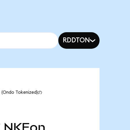
RDDTON
ndo Tokenized)の
万
NKEon