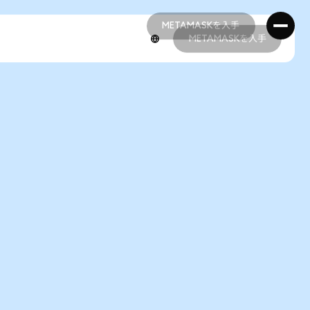
METAMASKを入手
METAMASKを入手
METAMASKを入手
METAMASKを入手