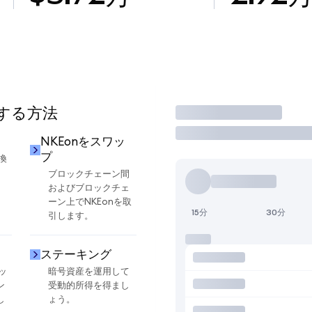
用する方法
取引
NKEonをスワッ
プ
換
ブロックチェーン間
およびブロックチェ
ーン上でNKEonを取
15分
30分
引します。
ステーキング
ッ
暗号資産を運用して
ン
受動的所得を得まし
し
ょう。