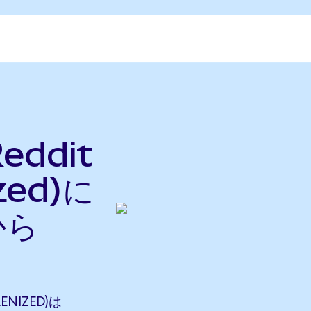
eddit
zed)に
から
ENIZED)は