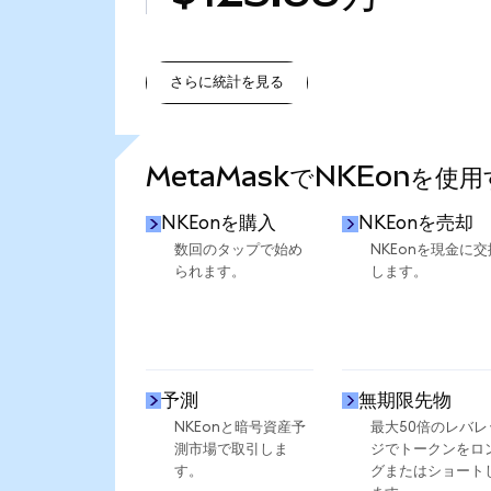
さらに統計を見る
さらに統計を見る
MetaMaskでNKEonを使
NKEonを購入
NKEonを売却
数回のタップで始め
NKEonを現金に交
られます。
します。
予測
無期限先物
NKEonと暗号資産予
最大50倍のレバレ
測市場で取引しま
ジでトークンをロ
す。
グまたはショート