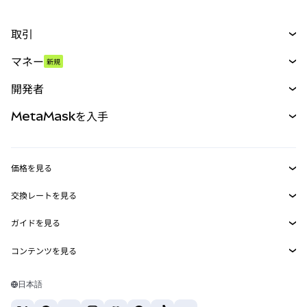
取引
スワップ
マネー
新規
予測
新規
購入
開発者
パーペチュアル
新規
カード
ドキュメントを表示
MetaMaskを入手
RWA
mUSD
新規
ダッシュボード
トランザクションシールド
収益化
Smart Accounts Kit
Agent Wallet
新規
価格を見る
埋め込みウォレット
Snaps
ビットコインの価格
交換レートを見る
MetaMask Connect
イーサリアムの価格
報酬
新規
BTC→USD
Solanaの価格
ガイドを見る
Snaps
セキュリティ
ETH→USD
BTCの購入
Shiba Inuの価格
USDT→INR
コンテンツを見る
Web3サービス
サポート
ETHの購入
Pepeの価格
ビットコインウォレット
BTC→USDT
SOLの購入
キャリア
Tetherの価格
Solanaウォレット
日本語
BTC→INR
PEPEの購入
お問い合わせ
USDCの価格
おすすめの暗号資産カード