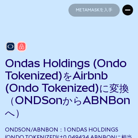
METAMASKを入手
METAMASKを入手
Ondas Holdings (Ondo
Tokenized)をAirbnb
(Ondo Tokenized)に変換
（ONDSonからABNBon
へ）
ONDSON/ABNBON：1 ONDAS HOLDINGS
(ONDO TOKENIZED)は0.049434 ABNBONに相当