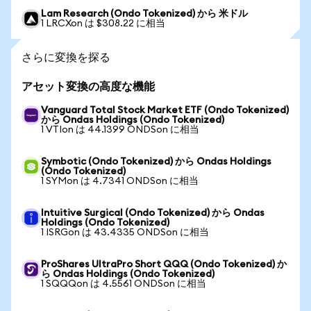
Lam Research (Ondo Tokenized) から 米ドル
1 LRCXon は $308.22 に相当
さらに変換を探る
アセット変換の高度な機能
Vanguard Total Stock Market ETF (Ondo Tokenized)
から Ondas Holdings (Ondo Tokenized)
1 VTIon は 44.1399 ONDSon に相当
Symbotic (Ondo Tokenized) から Ondas Holdings
(Ondo Tokenized)
1 SYMon は 4.7341 ONDSon に相当
Intuitive Surgical (Ondo Tokenized) から Ondas
Holdings (Ondo Tokenized)
1 ISRGon は 43.4335 ONDSon に相当
ProShares UltraPro Short QQQ (Ondo Tokenized) か
ら Ondas Holdings (Ondo Tokenized)
1 SQQQon は 4.5561 ONDSon に相当