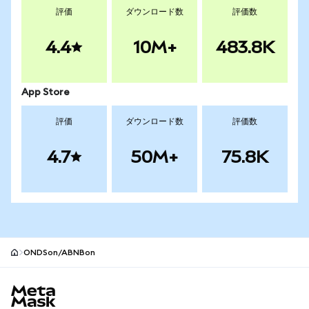
評価
ダウンロード数
評価数
4.4
10M+
483.8K
App Store
評価
ダウンロード数
評価数
4.7
50M+
75.8K
ONDSon/ABNBon
MetaMaskサイトフッター