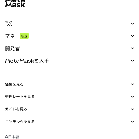
取引
スワップ
マネー
新規
予測
新規
購入
開発者
パーペチュアル
新規
カード
ドキュメントを表示
MetaMaskを入手
RWA
mUSD
新規
ダッシュボード
トランザクションシールド
収益化
Smart Accounts Kit
Agent Wallet
新規
価格を見る
埋め込みウォレット
Snaps
ビットコインの価格
交換レートを見る
MetaMask Connect
イーサリアムの価格
報酬
新規
BTC→USD
Solanaの価格
ガイドを見る
Snaps
セキュリティ
ETH→USD
BTCの購入
Shiba Inuの価格
USDT→INR
コンテンツを見る
Web3サービス
サポート
ETHの購入
Pepeの価格
ビットコインウォレット
BTC→USDT
SOLの購入
キャリア
Tetherの価格
Solanaウォレット
日本語