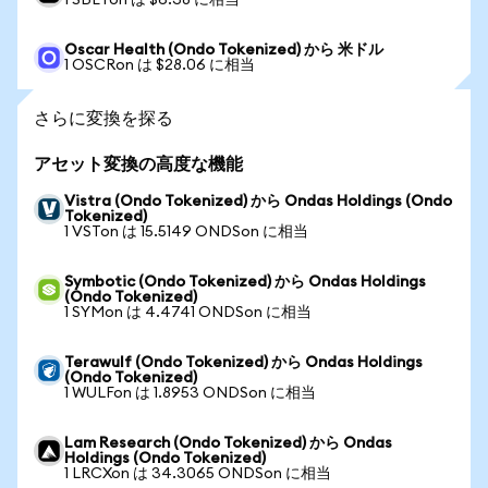
1 SBETon は $6.38 に相当
Oscar Health (Ondo Tokenized) から 米ドル
1 OSCRon は $28.06 に相当
さらに変換を探る
アセット変換の高度な機能
Vistra (Ondo Tokenized) から Ondas Holdings (Ondo
Tokenized)
1 VSTon は 15.5149 ONDSon に相当
Symbotic (Ondo Tokenized) から Ondas Holdings
(Ondo Tokenized)
1 SYMon は 4.4741 ONDSon に相当
Terawulf (Ondo Tokenized) から Ondas Holdings
(Ondo Tokenized)
1 WULFon は 1.8953 ONDSon に相当
Lam Research (Ondo Tokenized) から Ondas
Holdings (Ondo Tokenized)
1 LRCXon は 34.3065 ONDSon に相当