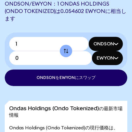
ONDSON/EWYON：1 ONDAS HOLDINGS
(ONDO TOKENIZED)は0.054602 EWYONに相当し
ます
ONDSON
EWYON
ONDSONをEWYONにスワップ
Ondas Holdings (Ondo Tokenized)の最新市場
情報
Ondas Holdings (Ondo Tokenized)の現行価格は、