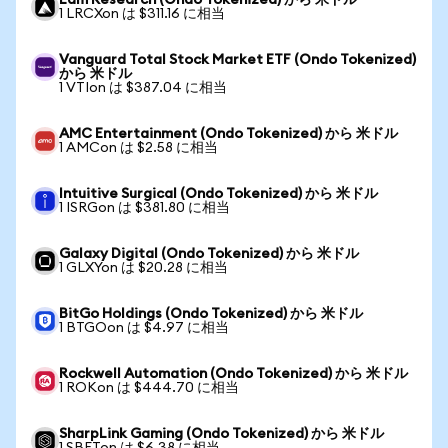
Lam Research (Ondo Tokenized) から 米ドル
1 LRCXon は $311.16 に相当
Vanguard Total Stock Market ETF (Ondo Tokenized)
から 米ドル
1 VTIon は $387.04 に相当
AMC Entertainment (Ondo Tokenized) から 米ドル
1 AMCon は $2.58 に相当
Intuitive Surgical (Ondo Tokenized) から 米ドル
1 ISRGon は $381.80 に相当
Galaxy Digital (Ondo Tokenized) から 米ドル
1 GLXYon は $20.28 に相当
BitGo Holdings (Ondo Tokenized) から 米ドル
1 BTGOon は $4.97 に相当
Rockwell Automation (Ondo Tokenized) から 米ドル
1 ROKon は $444.70 に相当
SharpLink Gaming (Ondo Tokenized) から 米ドル