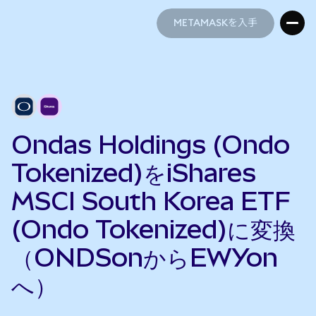
METAMASKを入手
METAMASKを入手
Ondas Holdings (Ondo
Tokenized)をiShares
MSCI South Korea ETF
(Ondo Tokenized)に変換
（ONDSonからEWYon
へ）