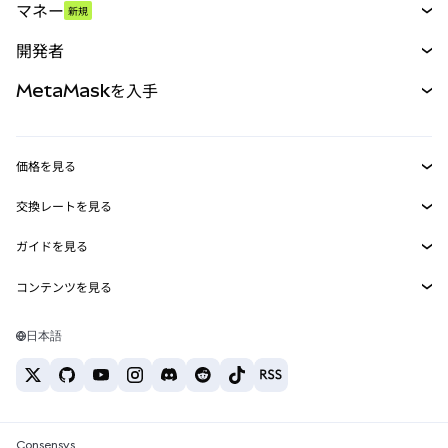
マネー
新規
予測
新規
購入
開発者
パーペチュアル
新規
カード
ドキュメントを表示
MetaMaskを入手
RWA
mUSD
新規
ダッシュボード
トランザクションシールド
収益化
Smart Accounts Kit
Agent Wallet
新規
価格を見る
埋め込みウォレット
Snaps
ビットコインの価格
交換レートを見る
MetaMask Connect
イーサリアムの価格
報酬
新規
BTC→USD
Solanaの価格
ガイドを見る
Snaps
セキュリティ
ETH→USD
BTCの購入
Shiba Inuの価格
USDT→INR
コンテンツを見る
Web3サービス
サポート
ETHの購入
Pepeの価格
ビットコインウォレット
BTC→USDT
SOLの購入
キャリア
Tetherの価格
Solanaウォレット
日本語
BTC→INR
PEPEの購入
お問い合わせ
USDCの価格
おすすめの暗号資産カード
ETH→USDT
USDTの購入
Chanlinkの価格
おすすめのモバイル暗号資産ウォレット
USDT→PHP
USDCの購入
Polymarketとは？
BTC→EUR
SHIBの購入
Consensys