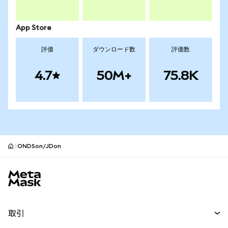
App Store
評価
ダウンロード数
評価数
4.7
50M+
75.8K
ONDSon/JDon
MetaMaskサイトフッター
取引
スワップ