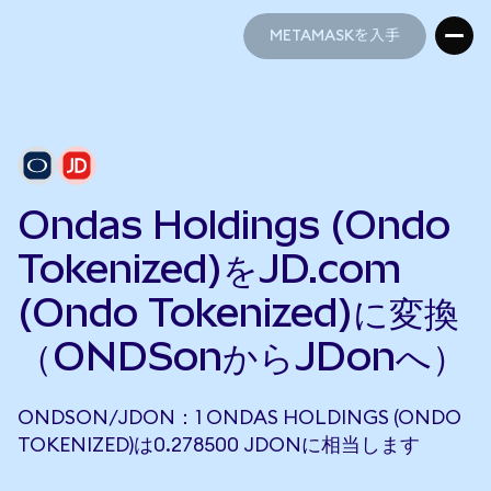
METAMASKを入手
METAMASKを入手
Ondas Holdings (Ondo
Tokenized)をJD.com
(Ondo Tokenized)に変換
（ONDSonからJDonへ）
ONDSON/JDON：1 ONDAS HOLDINGS (ONDO
TOKENIZED)は0.278500 JDONに相当します