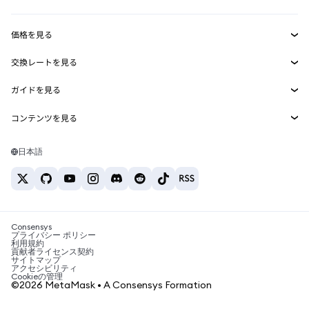
収益化
Smart Accounts Kit
Agent Wallet
新規
価格を見る
埋め込みウォレット
Snaps
ビットコインの価格
交換レートを見る
MetaMask Connect
イーサリアムの価格
報酬
新規
BTC→USD
Solanaの価格
ガイドを見る
Snaps
セキュリティ
ETH→USD
BTCの購入
Shiba Inuの価格
USDT→INR
コンテンツを見る
Web3サービス
サポート
ETHの購入
Pepeの価格
ビットコインウォレット
BTC→USDT
SOLの購入
キャリア
Tetherの価格
Solanaウォレット
日本語
BTC→INR
PEPEの購入
お問い合わせ
USDCの価格
おすすめの暗号資産カード
ETH→USDT
USDTの購入
Chanlinkの価格
おすすめのモバイル暗号資産ウォレット
USDT→PHP
USDCの購入
Polymarketとは？
BTC→EUR
SHIBの購入
Consensys
税制関連ニュース
プライバシー ポリシー
利用規約
BNBの購入
貢献者ライセンス契約
暗号資産の購入方法は？
サイトマップ
アクセシビリティ
ビットコインを売るには？
Cookieの管理
©2026 MetaMask • A Consensys Formation