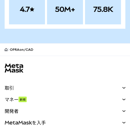
4.7
50M+
75.8K
OPRAon/CAD
MetaMaskサイトフッター
取引
スワップ
マネー
新規
予測
新規
購入
開発者
パーペチュアル
新規
カード
ドキュメントを表示
MetaMaskを入手
RWA
mUSD
新規
ダッシュボード
トランザクションシールド