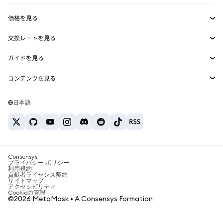
収益化
Smart Accounts Kit
Agent Wallet
新規
価格を見る
埋め込みウォレット
Snaps
ビットコインの価格
交換レートを見る
MetaMask Connect
イーサリアムの価格
報酬
新規
BTC→USD
Solanaの価格
ガイドを見る
Snaps
セキュリティ
ETH→USD
BTCの購入
Shiba Inuの価格
USDT→INR
コンテンツを見る
Web3サービス
サポート
ETHの購入
Pepeの価格
ビットコインウォレット
BTC→USDT
SOLの購入
キャリア
Tetherの価格
Solanaウォレット
日本語
BTC→INR
PEPEの購入
お問い合わせ
USDCの価格
おすすめの暗号資産カード
ETH→USDT
USDTの購入
Chanlinkの価格
おすすめのモバイル暗号資産ウォレット
USDT→PHP
USDCの購入
Polymarketとは？
BTC→EUR
SHIBの購入
Consensys
税制関連ニュース
プライバシー ポリシー
利用規約
BNBの購入
貢献者ライセンス契約
暗号資産の購入方法は？
サイトマップ
アクセシビリティ
ビットコインを売るには？
Cookieの管理
©2026 MetaMask • A Consensys Formation