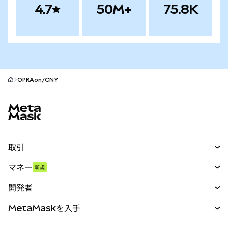
4.7
50M+
75.8K
OPRAon/CNY
MetaMaskサイトフッター
取引
スワップ
マネー
新規
予測
新規
購入
開発者
パーペチュアル
新規
カード
ドキュメントを表示
MetaMaskを入手
RWA
mUSD
新規
ダッシュボード
トランザクションシールド