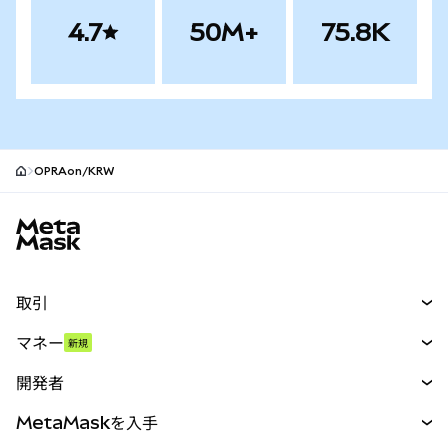
4.7
50M+
75.8K
OPRAon/KRW
MetaMaskサイトフッター
取引
スワップ
マネー
新規
予測
新規
購入
開発者
パーペチュアル
新規
カード
ドキュメントを表示
MetaMaskを入手
RWA
mUSD
新規
ダッシュボード
トランザクションシールド