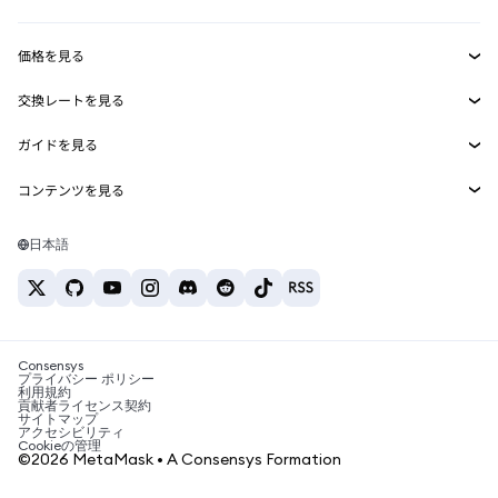
収益化
Smart Accounts Kit
Agent Wallet
新規
価格を見る
埋め込みウォレット
Snaps
ビットコインの価格
交換レートを見る
MetaMask Connect
イーサリアムの価格
報酬
新規
BTC→USD
Solanaの価格
ガイドを見る
Snaps
セキュリティ
ETH→USD
BTCの購入
Shiba Inuの価格
USDT→INR
コンテンツを見る
Web3サービス
サポート
ETHの購入
Pepeの価格
ビットコインウォレット
BTC→USDT
SOLの購入
キャリア
Tetherの価格
Solanaウォレット
日本語
BTC→INR
PEPEの購入
お問い合わせ
USDCの価格
おすすめの暗号資産カード
ETH→USDT
USDTの購入
Chanlinkの価格
おすすめのモバイル暗号資産ウォレット
USDT→PHP
USDCの購入
Polymarketとは？
BTC→EUR
SHIBの購入
Consensys
税制関連ニュース
プライバシー ポリシー
利用規約
BNBの購入
貢献者ライセンス契約
暗号資産の購入方法は？
サイトマップ
アクセシビリティ
ビットコインを売るには？
Cookieの管理
©2026 MetaMask • A Consensys Formation