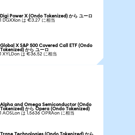
Digi Power X (Ondo Tokenized) から ユーロ
1 DGXXon は €3.27 に相当
Global X S&P 500 Covered Call ETF (Ondo
Tokenized) から ユーロ
1 XYLDon は €36.52 に相当
Alpha and Omega Semiconductor (Ondo
Tokenized) から Opera (Ondo Tokenized)
1 AOSLon は 1.5636 OPRAon に相当
Trane Technologies (Ondo Tokenized) から