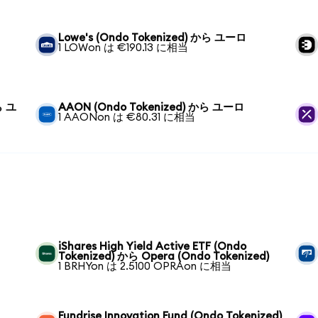
Lowe's (Ondo Tokenized) から ユーロ
1 LOWon は €190.13 に相当
ら ユ
AAON (Ondo Tokenized) から ユーロ
1 AAONon は €80.31 に相当
iShares High Yield Active ETF (Ondo
Tokenized) から Opera (Ondo Tokenized)
1 BRHYon は 2.5100 OPRAon に相当
Fundrise Innovation Fund (Ondo Tokenized)