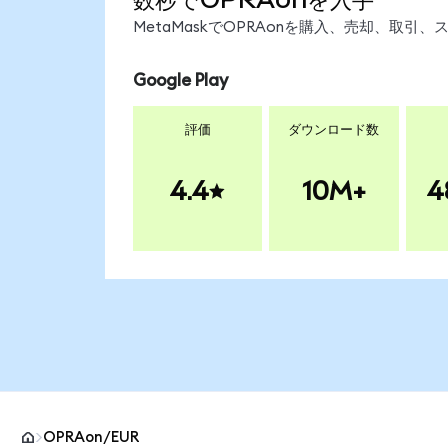
MetaMaskでOPRAonを購入、売却、取
Google Play
評価
ダウンロード数
4.4
10M+
4
OPRAon/EUR