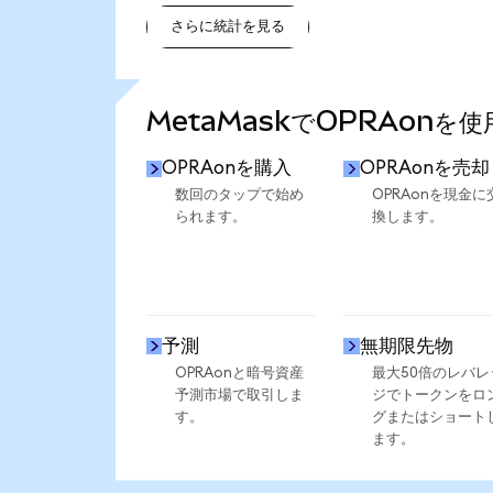
さらに統計を見る
さらに統計を見る
MetaMaskでOPRAonを
OPRAonを購入
OPRAonを売却
数回のタップで始め
OPRAonを現金に
られます。
換します。
予測
無期限先物
OPRAonと暗号資産
最大50倍のレバレ
予測市場で取引しま
ジでトークンをロ
す。
グまたはショート
ます。