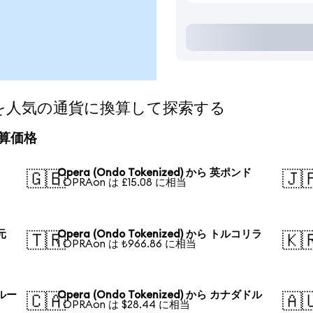
zed)を人気の通貨に換算して探索する
の換算価格
Opera (Ondo Tokenized) から 英ポンド
🇬🇧
🇯
1 OPRAon は £15.08 に相当
元
Opera (Ondo Tokenized) から トルコリラ
🇹🇷
🇰
1 OPRAon は ₺966.86 に相当
・ルー
Opera (Ondo Tokenized) から カナダドル
🇨🇦
🇦
1 OPRAon は $28.44 に相当