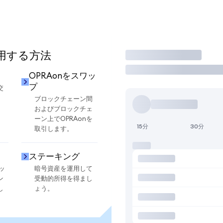
使用する方法
取引
OPRAonをスワッ
プ
交
ブロックチェーン間
およびブロックチェ
ーン上でOPRAonを
15分
30分
取引します。
ステーキング
ッ
暗号資産を運用して
ン
受動的所得を得まし
し
ょう。