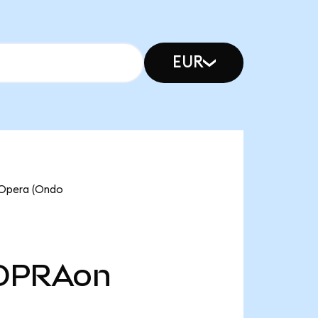
EUR
era (Ondo
OPRAon