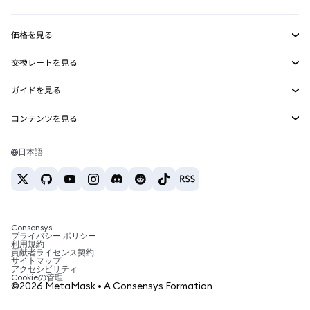
収益化
Smart Accounts Kit
Agent Wallet
新規
価格を見る
埋め込みウォレット
Snaps
ビットコインの価格
交換レートを見る
MetaMask Connect
イーサリアムの価格
報酬
新規
BTC→USD
Solanaの価格
ガイドを見る
Snaps
セキュリティ
ETH→USD
BTCの購入
Shiba Inuの価格
USDT→INR
コンテンツを見る
Web3サービス
サポート
ETHの購入
Pepeの価格
ビットコインウォレット
BTC→USDT
SOLの購入
キャリア
Tetherの価格
Solanaウォレット
日本語
BTC→INR
PEPEの購入
お問い合わせ
USDCの価格
おすすめの暗号資産カード
ETH→USDT
USDTの購入
Chanlinkの価格
おすすめのモバイル暗号資産ウォレット
USDT→PHP
USDCの購入
Polymarketとは？
BTC→EUR
SHIBの購入
Consensys
税制関連ニュース
プライバシー ポリシー
利用規約
BNBの購入
貢献者ライセンス契約
暗号資産の購入方法は？
サイトマップ
アクセシビリティ
ビットコインを売るには？
Cookieの管理
©2026 MetaMask • A Consensys Formation