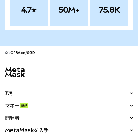
4.7
50M+
75.8K
OPRAon/SGD
MetaMaskサイトフッター
取引
スワップ
マネー
新規
予測
新規
購入
開発者
パーペチュアル
新規
カード
ドキュメントを表示
MetaMaskを入手
RWA
mUSD
新規
ダッシュボード
トランザクションシールド