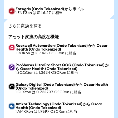
Entegris (Ondo Tokenized) から 米ドル
1 ENTGon は $146.27 に相当
さらに変換を探る
アセット変換の高度な機能
Rockwell Automation (Ondo Tokenized) から Oscar
Health (Ondo Tokenized)
1 ROKon は 15.8482 OSCRon に相当
ProShares UltraPro Short QQQ (Ondo Tokenized) か
ら Oscar Health (Ondo Tokenized)
1 SQQQon は 1.3624 OSCRon に相当
Galaxy Digital (Ondo Tokenized) から Oscar Health
(Ondo Tokenized)
1 GLXYon は 0.722737 OSCRon に相当
Amkor Technology (Ondo Tokenized) から Oscar
Health (Ondo Tokenized)
1 AMKRon は 1.9597 OSCRon に相当