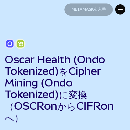
METAMASKを入手
METAMASKを入手
Oscar Health (Ondo
Tokenized)をCipher
Mining (Ondo
Tokenized)に変換
（OSCRonからCIFRon
へ）