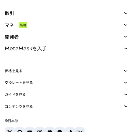
取引
スワップ
マネー
新規
予測
新規
購入
開発者
パーペチュアル
新規
カード
ドキュメントを表示
MetaMaskを入手
RWA
mUSD
新規
ダッシュボード
トランザクションシールド
収益化
Smart Accounts Kit
Agent Wallet
新規
価格を見る
埋め込みウォレット
Snaps
ビットコインの価格
交換レートを見る
MetaMask Connect
イーサリアムの価格
報酬
新規
BTC→USD
Solanaの価格
ガイドを見る
Snaps
セキュリティ
ETH→USD
BTCの購入
Shiba Inuの価格
USDT→INR
コンテンツを見る
Web3サービス
サポート
ETHの購入
Pepeの価格
ビットコインウォレット
BTC→USDT
SOLの購入
キャリア
Tetherの価格
Solanaウォレット
日本語
BTC→INR
PEPEの購入
お問い合わせ
USDCの価格
おすすめの暗号資産カード