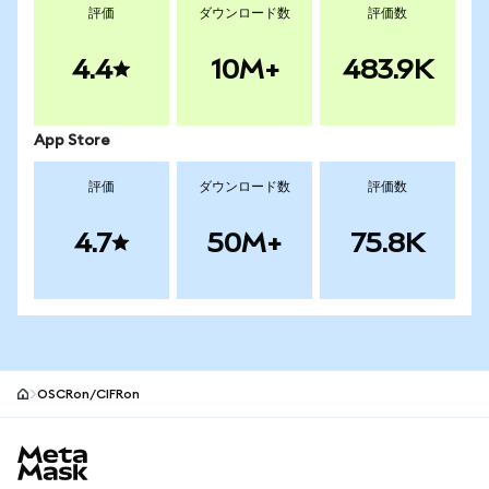
評価
ダウンロード数
評価数
4.4
10M+
483.9K
App Store
評価
ダウンロード数
評価数
4.7
50M+
75.8K
OSCRon/CIFRon
MetaMaskサイトフッター