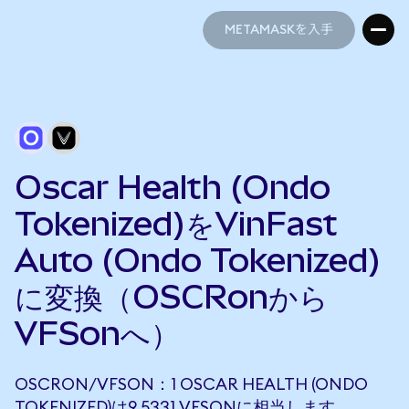
METAMASKを入手
METAMASKを入手
Oscar Health (Ondo
Tokenized)をVinFast
Auto (Ondo Tokenized)
に変換（OSCRonから
VFSonへ）
OSCRON/VFSON：1 OSCAR HEALTH (ONDO
TOKENIZED)は9.5331 VFSONに相当します