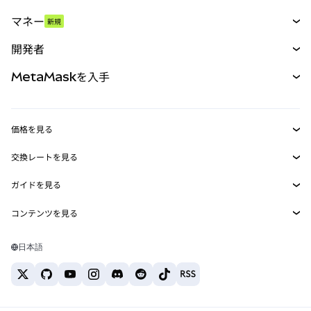
スワップ
マネー
新規
予測
新規
購入
開発者
パーペチュアル
新規
カード
ドキュメントを表示
MetaMaskを入手
RWA
mUSD
新規
ダッシュボード
トランザクションシールド
収益化
Smart Accounts Kit
Agent Wallet
新規
価格を見る
埋め込みウォレット
Snaps
ビットコインの価格
交換レートを見る
MetaMask Connect
イーサリアムの価格
報酬
新規
BTC→USD
Solanaの価格
ガイドを見る
Snaps
セキュリティ
ETH→USD
BTCの購入
Shiba Inuの価格
USDT→INR
コンテンツを見る
Web3サービス
サポート
ETHの購入
Pepeの価格
ビットコインウォレット
BTC→USDT
SOLの購入
キャリア
Tetherの価格
Solanaウォレット
日本語
BTC→INR
PEPEの購入
お問い合わせ
USDCの価格
おすすめの暗号資産カード
ETH→USDT
USDTの購入
Chanlinkの価格
おすすめのモバイル暗号資産ウォレット
USDT→PHP
USDCの購入
Polymarketとは？