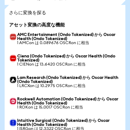
さらに変換を探る
アセット変換の高度な機能
AMC Entertainment (Ondo Tokenized) から Oscar
Health (Ondo Tokenized)
1 AMCon は 0.089676 OSCRon に相当
Ciena (Ondo Tokenized) から Oscar Health (Ondo
Tokenized)
1 CIENon は 13.6420 OSCRon に相当
Lam Research (Ondo Tokenized) から Oscar Health
(Ondo Tokenized)
1 LRCXon は 10.2975 OSCRon に相当
Rockwell Automation (Ondo Tokenized) から Oscar
Health (Ondo Tokenized)
1 ROKon は 15.0017 OSCRon に相当
Intuitive Surgical (Ondo Tokenized) から Oscar
Health (Ondo Tokenized)
1 ISRGon は 12.3322 OSCRon に相当