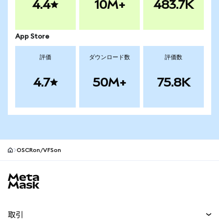
4.4
10M+
483.7K
App Store
評価
ダウンロード数
評価数
4.7
50M+
75.8K
OSCRon/VFSon
MetaMaskサイトフッター
取引