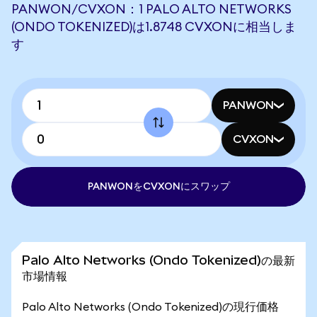
PANWON/CVXON：1 PALO ALTO NETWORKS
(ONDO TOKENIZED)は1.8748 CVXONに相当しま
す
PANWON
CVXON
PANWONをCVXONにスワップ
Palo Alto Networks (Ondo Tokenized)の最新
市場情報
Palo Alto Networks (Ondo Tokenized)の現行価格