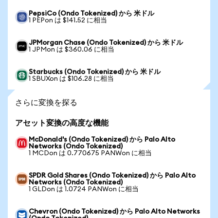
PepsiCo (Ondo Tokenized) から 米ドル
1 PEPon は $141.52 に相当
JPMorgan Chase (Ondo Tokenized) から 米ドル
1 JPMon は $360.06 に相当
Starbucks (Ondo Tokenized) から 米ドル
1 SBUXon は $106.28 に相当
さらに変換を探る
アセット変換の高度な機能
McDonald's (Ondo Tokenized) から Palo Alto
Networks (Ondo Tokenized)
1 MCDon は 0.770675 PANWon に相当
SPDR Gold Shares (Ondo Tokenized) から Palo Alto
Networks (Ondo Tokenized)
1 GLDon は 1.0724 PANWon に相当
Chevron (Ondo Tokenized) から Palo Alto Networks