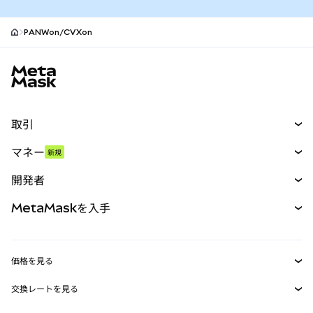
PANWon/CVXon
MetaMaskサイトフッター
取引
スワップ
マネー
新規
予測
新規
購入
開発者
パーペチュアル
新規
カード
ドキュメントを表示
MetaMaskを入手
RWA
mUSD
新規
ダッシュボード
トランザクションシールド
収益化
Smart Accounts Kit
Agent Wallet
新規
価格を見る
埋め込みウォレット
Snaps
ビットコインの価格
交換レートを見る
MetaMask Connect
イーサリアムの価格
報酬
新規
BTC→USD