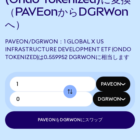
（PAVEonからDGRWon
へ）
PAVEON/DGRWON：1 GLOBAL X US
INFRASTRUCTURE DEVELOPMENT ETF (ONDO
TOKENIZED)は0.559952 DGRWONに相当します
PAVEON
DGRWON
PAVEONをDGRWONにスワップ