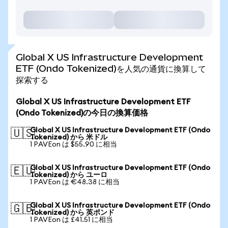
Global X US Infrastructure Development
ETF (Ondo Tokenized)を人気の通貨に換算して
探索する
Global X US Infrastructure Development ETF
(Ondo Tokenized)の今日の換算価格
Global X US Infrastructure Development ETF (Ondo
🇺🇸
Tokenized) から 米ドル
1 PAVEon は $55.90 に相当
Global X US Infrastructure Development ETF (Ondo
🇪🇺
Tokenized) から ユーロ
1 PAVEon は €48.38 に相当
Global X US Infrastructure Development ETF (Ondo
🇬🇧
Tokenized) から 英ポンド
1 PAVEon は £41.51 に相当