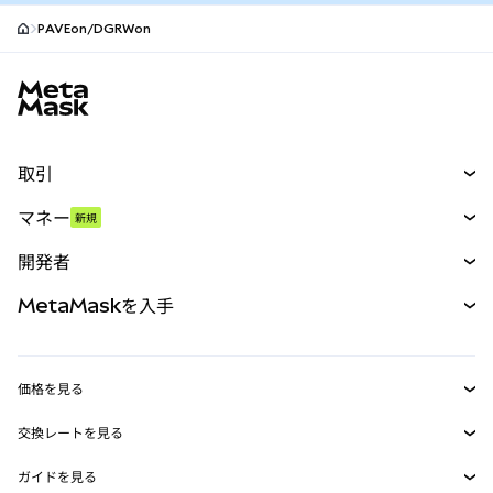
PAVEon/DGRWon
MetaMaskサイトフッター
取引
スワップ
マネー
新規
予測
新規
購入
開発者
パーペチュアル
新規
カード
ドキュメントを表示
MetaMaskを入手
RWA
mUSD
新規
ダッシュボード
トランザクションシールド
収益化
Smart Accounts Kit
Agent Wallet
新規
価格を見る
埋め込みウォレット
Snaps
ビットコインの価格
交換レートを見る
MetaMask Connect
イーサリアムの価格
報酬
新規
BTC→USD
Solanaの価格
ガイドを見る
Snaps
セキュリティ
ETH→USD