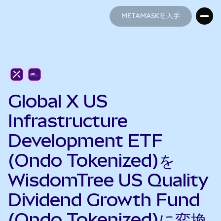
METAMASKを入手
METAMASKを入手
Global X US
Infrastructure
Development ETF
(Ondo Tokenized)を
WisdomTree US Quality
Dividend Growth Fund
(Ondo Tokenized)に変換