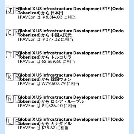
Global X US Infrastructure Development ETF (Ondo
🇯🇵
Tokenized) から 日本円
1 PAVEon は ￥8,814.03 に相当
Global X US Infrastructure Development ETF (Ondo
🇨🇳
Tokenized) から 中国人民元
1 PAVEon は ￥377.32 に相当
Global X US Infrastructure Development ETF (Ondo
🇹🇷
Tokenized) から トルコリラ
1 PAVEon は ₺2,659.60 に相当
Global X US Infrastructure Development ETF (Ondo
🇰🇷
Tokenized) から 韓国ウォン
1 PAVEon は ₩79,507.79 に相当
Global X US Infrastructure Development ETF (Ondo
🇷🇺
Tokenized) から ロシア・ルーブル
1 PAVEon は ₽4,526.40 に相当
Global X US Infrastructure Development ETF (Ondo
🇨🇦
Tokenized) から カナダドル
1 PAVEon は $78.32 に相当