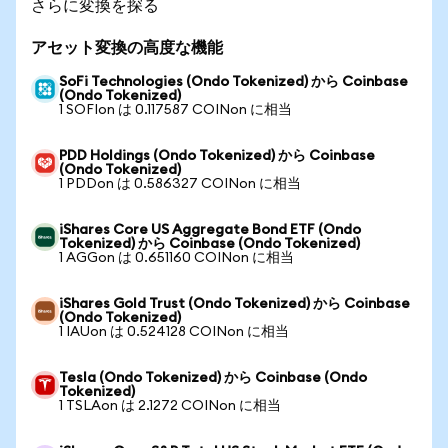
さらに変換を探る
アセット変換の高度な機能
SoFi Technologies (Ondo Tokenized) から Coinbase
(Ondo Tokenized)
1 SOFIon は 0.117587 COINon に相当
PDD Holdings (Ondo Tokenized) から Coinbase
(Ondo Tokenized)
1 PDDon は 0.586327 COINon に相当
iShares Core US Aggregate Bond ETF (Ondo
Tokenized) から Coinbase (Ondo Tokenized)
1 AGGon は 0.651160 COINon に相当
iShares Gold Trust (Ondo Tokenized) から Coinbase
(Ondo Tokenized)
1 IAUon は 0.524128 COINon に相当
Tesla (Ondo Tokenized) から Coinbase (Ondo
Tokenized)
1 TSLAon は 2.1272 COINon に相当