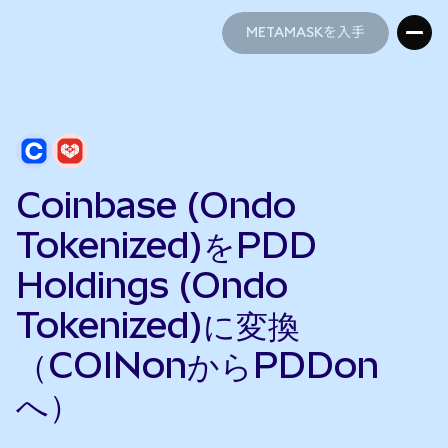
METAMASKを入手
METAMASKを入手
Coinbase (Ondo
Tokenized)をPDD
Holdings (Ondo
Tokenized)に変換
（COINonからPDDon
へ）