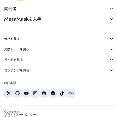
予測
新規
購入
開発者
パーペチュアル
新規
カード
ドキュメントを表示
MetaMaskを入手
RWA
mUSD
新規
ダッシュボード
トランザクションシールド
収益化
Smart Accounts Kit
Agent Wallet
新規
価格を見る
埋め込みウォレット
Snaps
ビットコインの価格
交換レートを見る
MetaMask Connect
イーサリアムの価格
報酬
新規
BTC→USD
Solanaの価格
ガイドを見る
Snaps
セキュリティ
ETH→USD
BTCの購入
Shiba Inuの価格
USDT→INR
コンテンツを見る
Web3サービス
サポート
ETHの購入
Pepeの価格
ビットコインウォレット
BTC→USDT
SOLの購入
キャリア
Tetherの価格
Solanaウォレット
日本語
BTC→INR
PEPEの購入
お問い合わせ
USDCの価格
おすすめの暗号資産カード
ETH→USDT
USDTの購入
Chanlinkの価格
おすすめのモバイル暗号資産ウォレット
USDT→PHP
USDCの購入
Polymarketとは？
BTC→EUR
SHIBの購入
Consensys
税制関連ニュース
プライバシー ポリシー