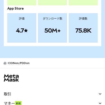
App Store
評価
ダウンロード数
評価数
4.7
50M+
75.8K
COINon/PDDon
MetaMaskサイトフッター
取引
スワップ
マネー
新規