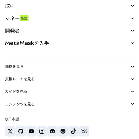
取引
スワップ
マネー
新規
予測
新規
購入
開発者
パーペチュアル
新規
カード
ドキュメントを表示
MetaMaskを入手
RWA
mUSD
新規
ダッシュボード
トランザクションシールド
収益化
Smart Accounts Kit
Agent Wallet
新規
価格を見る
埋め込みウォレット
Snaps
ビットコインの価格
交換レートを見る
MetaMask Connect
イーサリアムの価格
報酬
新規
BTC→USD
Solanaの価格
ガイドを見る
Snaps
セキュリティ
ETH→USD
BTCの購入
Shiba Inuの価格
USDT→INR
コンテンツを見る
Web3サービス
サポート
ETHの購入
Pepeの価格
ビットコインウォレット
BTC→USDT
SOLの購入
キャリア
Tetherの価格
Solanaウォレット
日本語
BTC→INR
PEPEの購入
お問い合わせ
USDCの価格
おすすめの暗号資産カード
ETH→USDT
USDTの購入
Chanlinkの価格
おすすめのモバイル暗号資産ウォレット