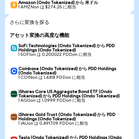
Amazon (Ondo Tokenized) から 米ドル
1 AMZNon は $274.25 に相当
さらに変換を探る
アセット変換の高度な機能
SoFi Technologies (Ondo Tokenized) から PDD
Holdings (Ondo Tokenized)
1 SOFIon は 0.200022 PDDon に相当
Coinbase (Ondo Tokenized) から PDD Holdings
(Ondo Tokenized)
1 COINon は 1.6818 PDDon に相当
iShares Core US Aggregate Bond ETF (Ondo
Tokenized) から PDD Holdings (Ondo Tokenized)
1 AGGon は 1.0999 PDDon に相当
iShares Gold Trust (Ondo Tokenized) から PDD
Holdings (Ondo Tokenized)
1 IAUon は 0.891709 PDDon に相当
Tesla (Ondo Tokenized) から PDD Holdings (Ondo