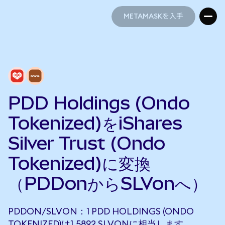
METAMASKを入手
METAMASKを入手
PDD Holdings (Ondo
Tokenized)をiShares
Silver Trust (Ondo
Tokenized)に変換
（PDDonからSLVonへ）
PDDON/SLVON：1 PDD HOLDINGS (ONDO
TOKENIZED)は1.5892 SLVONに相当します