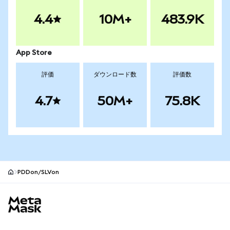
4.4
10M+
483.9K
App Store
評価
ダウンロード数
評価数
4.7
50M+
75.8K
PDDon/SLVon
MetaMaskサイトフッター