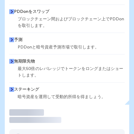
PDDonをスワップ
ブロックチェーン間およびブロックチェーン上でPDDon
を取引します。
予測
PDDonと暗号資産予測市場で取引します。
無期限先物
最大50倍のレバレッジでトークンをロングまたはショー
トします。
ステーキング
暗号資産を運用して受動的所得を得ましょう。
取引