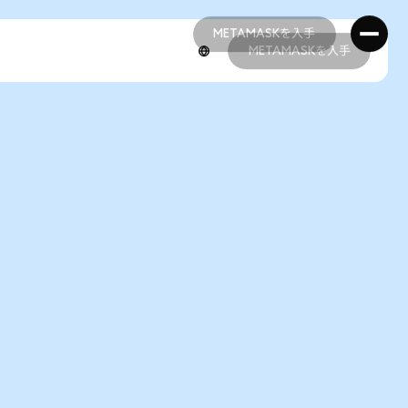
METAMASKを入手
METAMASKを入手
METAMASKを入手
METAMASKを入手