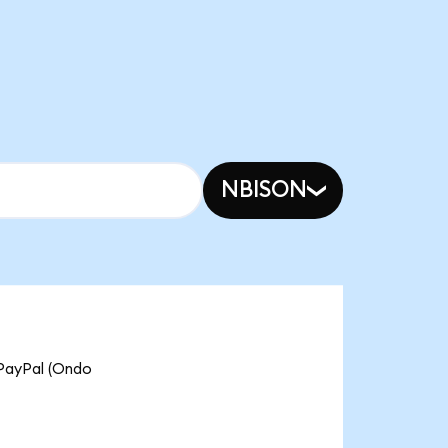
NBISON
yPal (Ondo