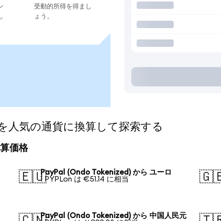
ン
受動的所得を得まし
し
ょう。
ized)を人気の通貨に換算して探索する
の換算価格
PayPal (Ondo Tokenized) から ユーロ
🇪🇺
🇬
1 PYPLon は €51.14 に相当
PayPal (Ondo Tokenized) から 中国人民元
🇨🇳
🇹