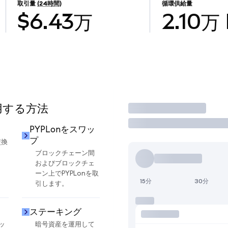
取引量
(24時間)
循環供給量
$6.43万
2.10万
使用する方法
取引
PYPLonをスワッ
プ
交換
ブロックチェーン間
およびブロックチェ
ーン上でPYPLonを取
15分
30分
引します。
ステーキング
ッ
暗号資産を運用して