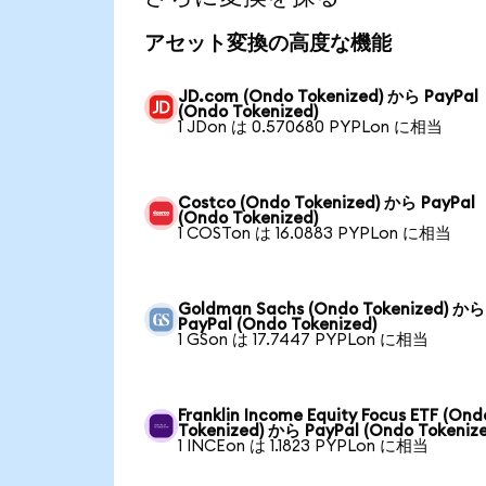
アセット変換の高度な機能
JD.com (Ondo Tokenized) から PayPal
(Ondo Tokenized)
1 JDon は 0.570680 PYPLon に相当
Costco (Ondo Tokenized) から PayPal
(Ondo Tokenized)
1 COSTon は 16.0883 PYPLon に相当
Goldman Sachs (Ondo Tokenized) から
PayPal (Ondo Tokenized)
1 GSon は 17.7447 PYPLon に相当
Franklin Income Equity Focus ETF (Ond
Tokenized) から PayPal (Ondo Tokeniz
1 INCEon は 1.1823 PYPLon に相当