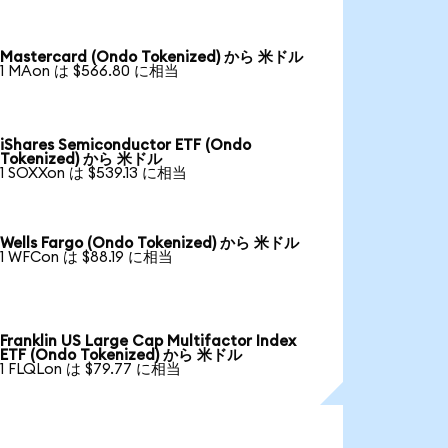
Mastercard (Ondo Tokenized) から 米ドル
1 MAon は $566.80 に相当
iShares Semiconductor ETF (Ondo
Tokenized) から 米ドル
1 SOXXon は $539.13 に相当
Wells Fargo (Ondo Tokenized) から 米ドル
1 WFCon は $88.19 に相当
Franklin US Large Cap Multifactor Index
ETF (Ondo Tokenized) から 米ドル
1 FLQLon は $79.77 に相当