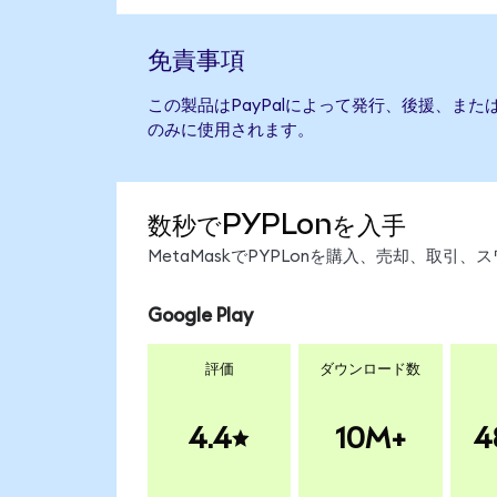
免責事項
この製品はPayPalによって発行、後援、ま
のみに使用されます。
数秒でPYPLonを入手
MetaMaskでPYPLonを購入、売却、取
Google Play
評価
ダウンロード数
4.4
10M+
4