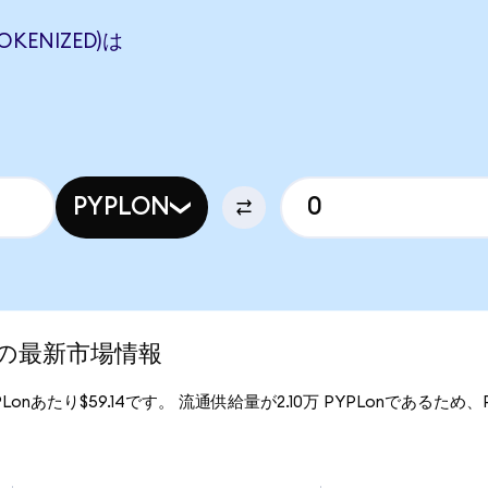
OKENIZED)は
PYPLON
ed)の最新市場情報
PYPLonあたり$59.14です。 流通供給量が2.10万 PYPLonであるため、Pa
。