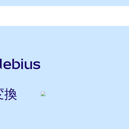
ebius
変換