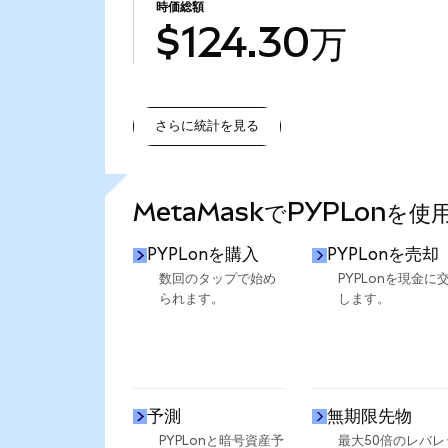
時価総額
$124.30万
さらに統計を見る
さらに統計を見る
MetaMaskでPYPLonを
PYPLonを購入
PYPLonを売却
数回のタップで始め
PYPLonを現金に
られます。
します。
予測
無期限先物
PYPLonと暗号資産予
最大50倍のレバレ