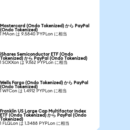
Mastercard (Ondo Tokenized) から PayPal
(Ondo Tokenized)
1 MAon は 9.5840 PYPLon に相当
iShares Semiconductor ETF (Ondo
Tokenized) から PayPal (Ondo Tokenized)
1 SOXXon は 9.1162 PYPLon に相当
Wells Fargo (Ondo Tokenized) から PayPal
(Ondo Tokenized)
1 WFCon は 1.4912 PYPLon に相当
Franklin US Large Cap Multifactor Index
ETF (Ondo Tokenized) から PayPal (Ondo
Tokenized)
1 FLQLon は 1.3488 PYPLon に相当