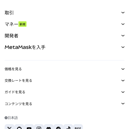
取引
スワップ
マネー
新規
予測
新規
購入
開発者
パーペチュアル
新規
カード
ドキュメントを表示
MetaMaskを入手
RWA
mUSD
新規
ダッシュボード
トランザクションシールド
収益化
Smart Accounts Kit
Agent Wallet
新規
価格を見る
埋め込みウォレット
Snaps
ビットコインの価格
交換レートを見る
MetaMask Connect
イーサリアムの価格
報酬
新規
BTC→USD
Solanaの価格
ガイドを見る
Snaps
セキュリティ
ETH→USD
BTCの購入
Shiba Inuの価格
USDT→INR
コンテンツを見る
Web3サービス
サポート
ETHの購入
Pepeの価格
ビットコインウォレット
BTC→USDT
SOLの購入
キャリア
Tetherの価格
Solanaウォレット
日本語
BTC→INR
PEPEの購入
お問い合わせ
USDCの価格
おすすめの暗号資産カード
ETH→USDT