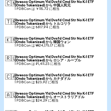
Invesco Optimum Yld Dvsfd Cmd Str No K-1 ETF
🇨🇳
(Ondo Tokenized) から 中国人民元
1 PDBCon は ￥115.72 に相当
Invesco Optimum Yld Dvsfd Cmd Str No K-1 ETF
🇹🇷
(Ondo Tokenized) から トルコリラ
1 PDBCon は ₺817.94 に相当
Invesco Optimum Yld Dvsfd Cmd Str No K-1 ETF
🇰🇷
(Ondo Tokenized) から 韓国ウォン
1 PDBCon は ₩24,175.17 に相当
Invesco Optimum Yld Dvsfd Cmd Str No K-1 ETF
🇷🇺
(Ondo Tokenized) から ロシア・ルーブル
1 PDBCon は ₽1,411.23 に相当
Invesco Optimum Yld Dvsfd Cmd Str No K-1 ETF
🇨🇦
(Ondo Tokenized) から カナダドル
1 PDBCon は $23.92 に相当
Invesco Optimum Yld Dvsfd Cmd Str No K-1 ETF
🇦🇺
(Ondo Tokenized) から オーストラリアドル
1 PDBCon は $24.29 に相当