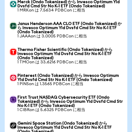
Merck (Ondo Tokenized) から Invesco Optimum Yld
Dvsfd Cmd Str No K-1 ETF (Ondo Tokenized)
1 MRKon は 7.5634 PDBCon に相当
Janus Henderson AAA CLO ETF (Ondo Tokenized) か
ら Invesco Optimum Yld Dvsfd Cmd Str No K-1 ETF
(Ondo Tokenized)
1 JAAAon は 3.0005 PDBCon に相当
Thermo Fisher Scientific (Ondo Tokenized) から
Invesco Optimum Yld Dvsfd Cmd Str No K-1 ETF
(Ondo Tokenized)
1 TMOon は 33.6216 PDBCon に相当
Pinterest (Ondo Tokenized) から Invesco Optimum
Yld Dvsfd Cmd Str No K-1 ETF (Ondo Tokenized)
1 PINSon は 1.3565 PDBCon に相当
First Trust NASDAQ Cybersecurity ETF (Ondo
Tokenized) から Invesco Optimum Yld Dvsfd Cmd Str
No K-1 ETF (Ondo Tokenized)
1 CIBRon は 5.6325 PDBCon に相当
Gemini Space Station (Ondo Tokenized) から
Invesco Optimum Yld Dvsfd Cmd Str No K-1 ETF
(Ondo Tokenized)