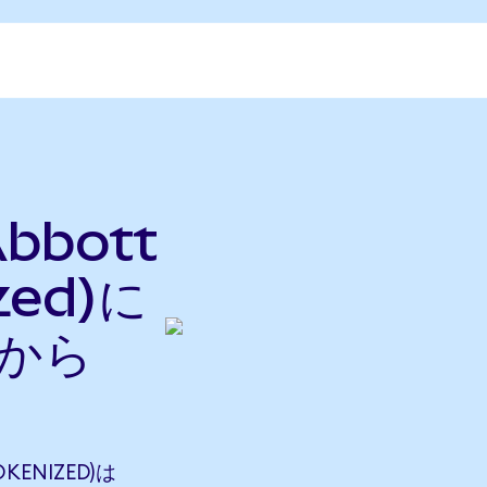
Abbott
zed)に
nから
OKENIZED)は