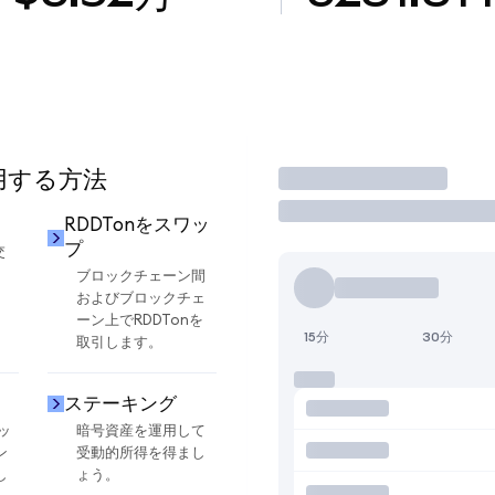
使用する方法
取引
RDDTonをスワッ
プ
交
ブロックチェーン間
およびブロックチェ
ーン上でRDDTonを
15分
30分
取引します。
ステーキング
ッ
暗号資産を運用して
ン
受動的所得を得まし
し
ょう。