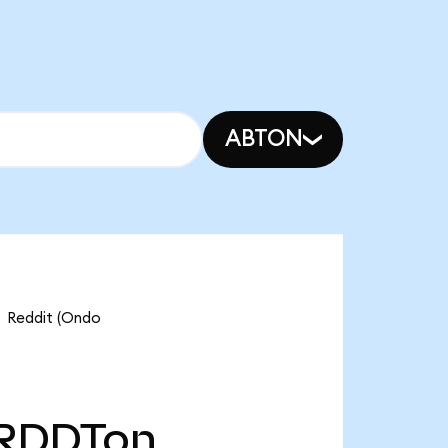
ABTON
eddit (Ondo
RDDTon