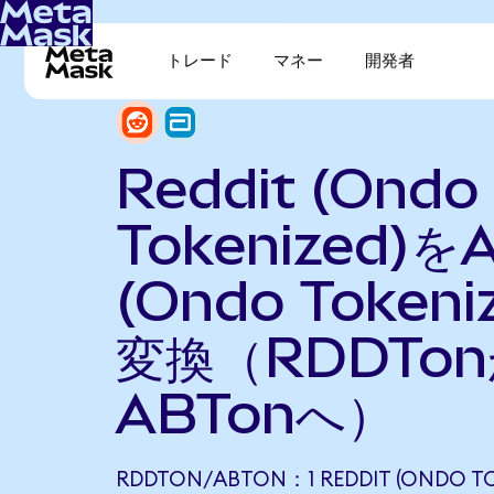
トレード
マネー
開発者
Reddit (Ondo
Tokenized)を
(Ondo Tokeni
変換（RDDTo
ABTonへ）
RDDTON/ABTON：1 REDDIT (ONDO T