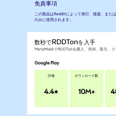
免責事項
この製品はRedditによって発行、後援、ま
のみに使用されます。
数秒でRDDTonを入手
MetaMaskでRDDTonを購入、売却、取
Google Play
評価
ダウンロード数
4.4
10M+
4