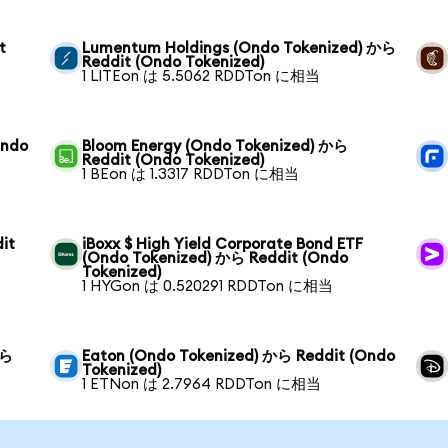
t
Lumentum Holdings (Ondo Tokenized) から
Reddit (Ondo Tokenized)
1 LITEon は 5.5062 RDDTon に相当
Ondo
Bloom Energy (Ondo Tokenized) から
Reddit (Ondo Tokenized)
1 BEon は 1.3317 RDDTon に相当
it
iBoxx $ High Yield Corporate Bond ETF
(Ondo Tokenized) から Reddit (Ondo
Tokenized)
1 HYGon は 0.520291 RDDTon に相当
から
Eaton (Ondo Tokenized) から Reddit (Ondo
Tokenized)
1 ETNon は 2.7964 RDDTon に相当