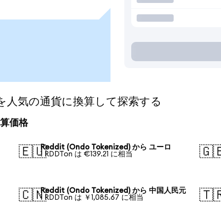
ized)を人気の通貨に換算して探索する
の換算価格
Reddit (Ondo Tokenized) から ユーロ
🇪🇺
🇬
1 RDDTon は €139.21 に相当
Reddit (Ondo Tokenized) から 中国人民元
🇨🇳
🇹
1 RDDTon は ￥1,085.67 に相当