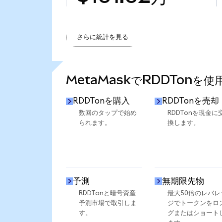
さらに統計を見る
さらに統計を見る
MetaMaskでRDDTonを
RDDTonを購入
RDDTonを売却
数回のタップで始め
RDDTonを現金に
られます。
換します。
予測
無期限先物
RDDTonと暗号資産
最大50倍のレバレ
予測市場で取引しま
ジでトークンをロ
す。
グまたはショート