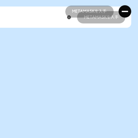
METAMASKを入手
METAMASKを入手
METAMASKを入手
METAMASKを入手