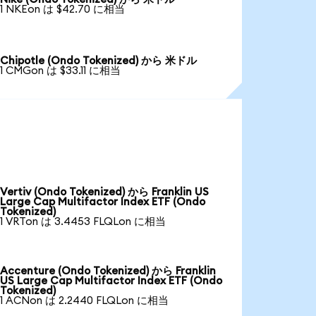
1 NKEon は $42.70 に相当
Chipotle (Ondo Tokenized) から 米ドル
1 CMGon は $33.11 に相当
Vertiv (Ondo Tokenized) から Franklin US
Large Cap Multifactor Index ETF (Ondo
Tokenized)
1 VRTon は 3.4453 FLQLon に相当
Accenture (Ondo Tokenized) から Franklin
US Large Cap Multifactor Index ETF (Ondo
Tokenized)
1 ACNon は 2.2440 FLQLon に相当