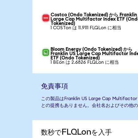
Costco (Ondo Tokenized) から Franklin
Large Cap Multifactor Index ETF (Ond
Tokenized)
1 COSTon は 11.9111 FLQLon に相当
Bloom Energy (Ondo Tokenized) から
Franklin US Large Cap Multifactor Ind
ETF (Ondo Tokenized)
1 BEon は 2.6826 FLQLon に相当
免責事項
この製品はFranklin US Large Cap Multifa
との提携もありません。会社名およびその他の
数秒でFLQLonを入手