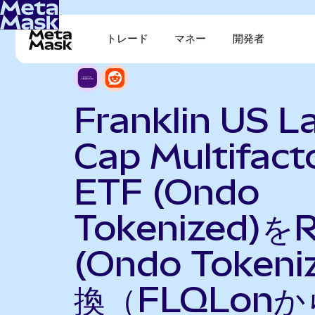
トレード
マネー
開発者
Franklin US L
Cap Multifact
ETF (Ondo
Tokenized)をR
(Ondo Token
換（FLQLonか