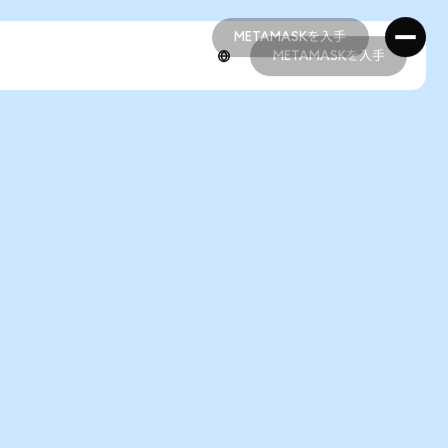
METAMASKを入手
METAMASKを入手
METAMASKを入手
METAMASKを入手