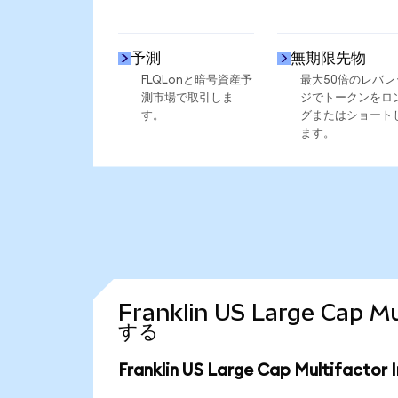
予測
無期限先物
FLQLonと暗号資産予
最大50倍のレバレ
測市場で取引しま
ジでトークンをロ
す。
グまたはショート
ます。
Franklin US Large Cap
する
Franklin US Large Cap Multifac