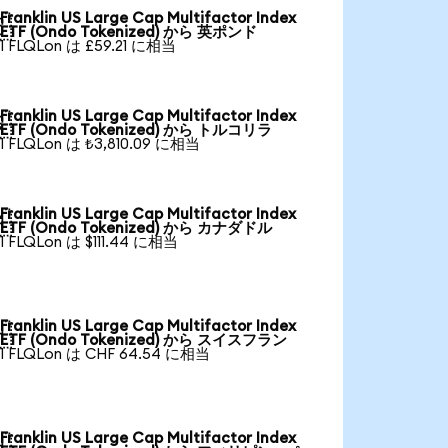
Franklin US Large Cap Multifactor Index

ETF (Ondo Tokenized) から 英ポンド
1 FLQLon は £59.21 に相当
Franklin US Large Cap Multifactor Index

ETF (Ondo Tokenized) から トルコリラ
1 FLQLon は ₺3,810.09 に相当
Franklin US Large Cap Multifactor Index

ETF (Ondo Tokenized) から カナダドル
1 FLQLon は $111.44 に相当
Franklin US Large Cap Multifactor Index

ETF (Ondo Tokenized) から スイスフラン
1 FLQLon は CHF 64.54 に相当
Franklin US Large Cap Multifactor Index
