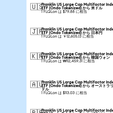
Franklin US Large Cap Multifactor Ind
🇺🇸
ETF (Ondo Tokenized) から 米ドル
1 FLQLon は $79.88 に相当
Franklin US Large Cap Multifactor Ind
🇯🇵
ETF (Ondo Tokenized) から 日本円
1 FLQLon は ￥12,605.13 に相当
Franklin US Large Cap Multifactor Ind
🇰🇷
ETF (Ondo Tokenized) から 韓国ウォン
1 FLQLon は ₩112,459.31 に相当
Franklin US Large Cap Multifactor Ind
🇦🇺
ETF (Ondo Tokenized) から オーストラ
ドル
1 FLQLon は $113.03 に相当
Franklin US Large Cap Multifactor Ind
🇧🇷