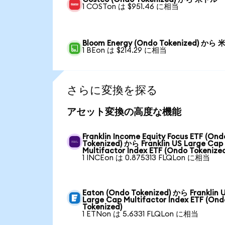
1 COSTon は $951.46 に相当
Bloom Energy (Ondo Tokenized) から
1 BEon は $214.29 に相当
さらに変換を探る
アセット変換の高度な機能
Franklin Income Equity Focus ETF (Ond
Tokenized) から Franklin US Large Cap
Multifactor Index ETF (Ondo Tokenize
1 INCEon は 0.875313 FLQLon に相当
Eaton (Ondo Tokenized) から Franklin 
Large Cap Multifactor Index ETF (Ond
Tokenized)
1 ETNon は 5.6331 FLQLon に相当