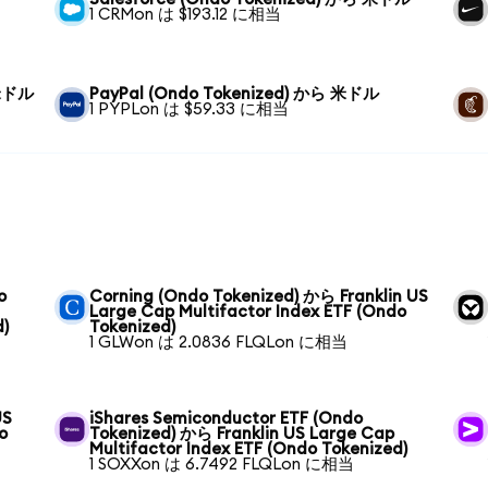
1 CRMon は $193.12 に相当
 米ドル
PayPal (Ondo Tokenized) から 米ドル
1 PYPLon は $59.33 に相当
o
Corning (Ondo Tokenized) から Franklin US
Large Cap Multifactor Index ETF (Ondo
d)
Tokenized)
1 GLWon は 2.0836 FLQLon に相当
US
iShares Semiconductor ETF (Ondo
o
Tokenized) から Franklin US Large Cap
Multifactor Index ETF (Ondo Tokenized)
1 SOXXon は 6.7492 FLQLon に相当