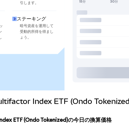
15分
30分
引します。
ステーキング
ッ
暗号資産を運用して
ン
受動的所得を得まし
し
ょう。
 Multifactor Index ETF (Ondo To
tor Index ETF (Ondo Tokenized)の今日の換算価格