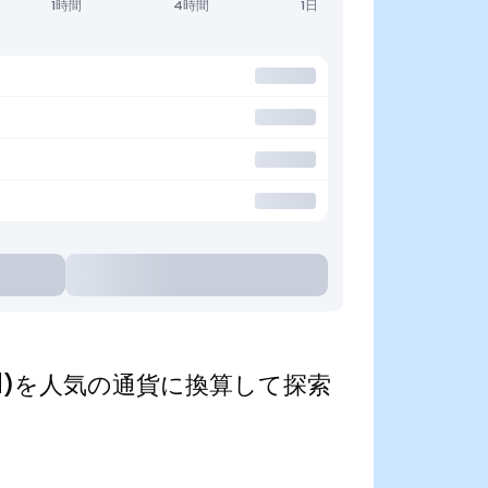
1時間
4時間
1日
kenized)を人気の通貨に換算して探索