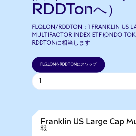
RDDTonへ）
FLQLON/RDDTON：1 FRANKLIN US L
MULTIFACTOR INDEX ETF (ONDO TOKE
RDDTONに相当します
FLQLONをRDDTONにスワップ
Franklin US Large Cap 
報