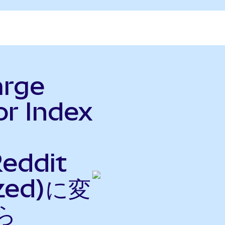
arge
or Index
eddit
ized)に変
ら