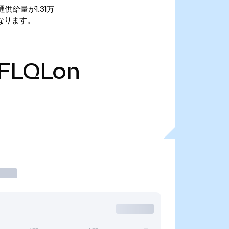
 流通供給量が1.31万
5万となります。
FLQLon