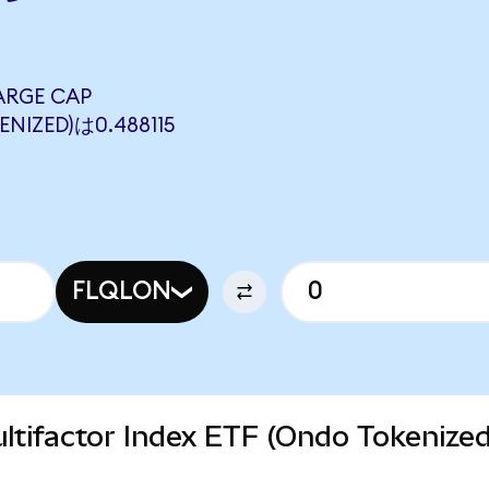
ARGE CAP
NIZED)は0.488115
FLQLON
Multifactor Index ETF (Ondo Token