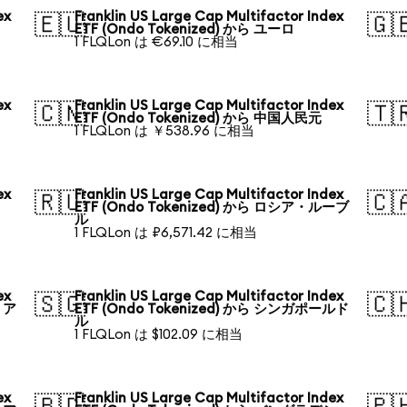
ex
Franklin US Large Cap Multifactor Index
🇪🇺
🇬
ETF (Ondo Tokenized) から ユーロ
1 FLQLon は €69.10 に相当
ex
Franklin US Large Cap Multifactor Index
🇨🇳
🇹
ETF (Ondo Tokenized) から 中国人民元
1 FLQLon は ￥538.96 に相当
ex
Franklin US Large Cap Multifactor Index
🇷🇺
🇨
ETF (Ondo Tokenized) から ロシア・ルーブ
ル
1 FLQLon は ₽6,571.42 に相当
ex
Franklin US Large Cap Multifactor Index
🇸🇬
🇨
リア
ETF (Ondo Tokenized) から シンガポールド
ル
1 FLQLon は $102.09 に相当
ex
Franklin US Large Cap Multifactor Index
🇧🇩
🇵