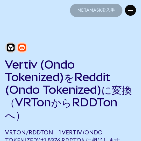
METAMASKを入手
METAMASKを入手
Vertiv (Ondo
Tokenized)をReddit
(Ondo Tokenized)に変換
（VRTonからRDDTon
へ）
VRTON/RDDTON：1 VERTIV (ONDO
TOKENIZED)は1.8376 RDDTONに相当します