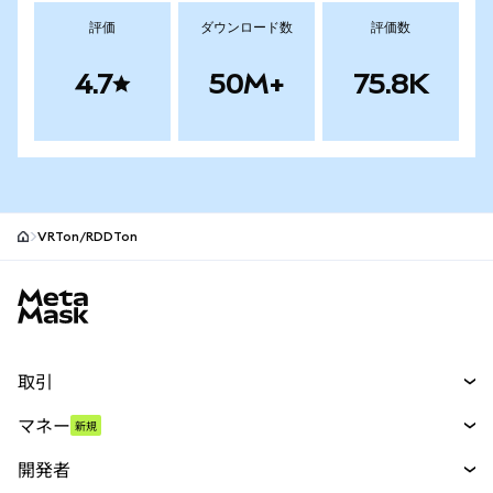
評価
ダウンロード数
評価数
4.7
50M+
75.8K
VRTon/RDDTon
MetaMaskサイトフッター
取引
スワップ
マネー
新規
予測
新規
購入
開発者
パーペチュアル
新規
カード
ドキュメントを表示