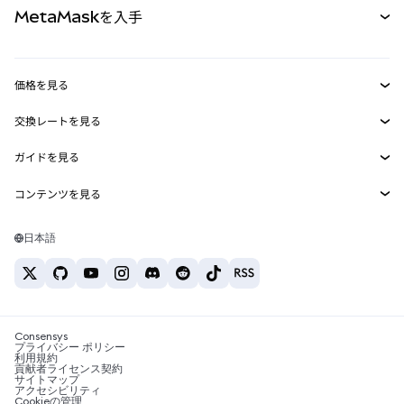
MetaMaskを入手
RWA
mUSD
新規
ダッシュボード
トランザクションシールド
収益化
Smart Accounts Kit
Agent Wallet
新規
価格を見る
埋め込みウォレット
Snaps
ビットコインの価格
交換レートを見る
MetaMask Connect
イーサリアムの価格
報酬
新規
BTC→USD
Solanaの価格
ガイドを見る
Snaps
セキュリティ
ETH→USD
BTCの購入
Shiba Inuの価格
USDT→INR
コンテンツを見る
Web3サービス
サポート
ETHの購入
Pepeの価格
ビットコインウォレット
BTC→USDT
SOLの購入
キャリア
Tetherの価格
Solanaウォレット
日本語
BTC→INR
PEPEの購入
お問い合わせ
USDCの価格
おすすめの暗号資産カード
ETH→USDT
USDTの購入
Chanlinkの価格
おすすめのモバイル暗号資産ウォレット
USDT→PHP
USDCの購入
Polymarketとは？
BTC→EUR
SHIBの購入
Consensys
税制関連ニュース
プライバシー ポリシー
利用規約
BNBの購入
貢献者ライセンス契約
暗号資産の購入方法は？
サイトマップ
アクセシビリティ
ビットコインを売るには？
Cookieの管理