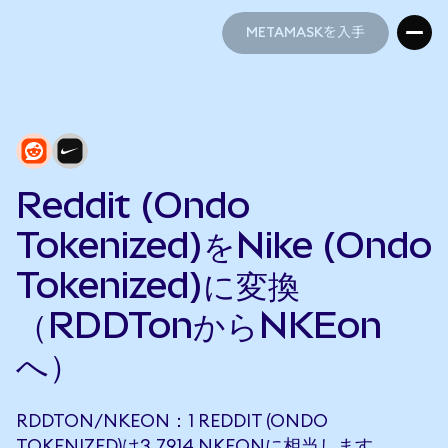
METAMASKを入手
METAMASKを入手
Reddit (Ondo
Tokenized)をNike (Ondo
Tokenized)に変換
（RDDTonからNKEon
へ）
RDDTON/NKEON：1 REDDIT (ONDO
TOKENIZED)は3.7914 NKEONに相当します