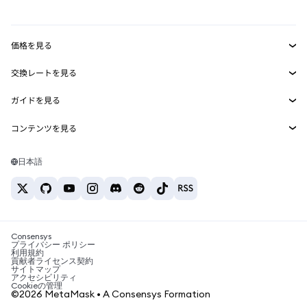
mUSD
新規
ダッシュボード
トランザクションシールド
収益化
Smart Accounts Kit
Agent Wallet
新規
価格を見る
埋め込みウォレット
Snaps
ビットコインの価格
交換レートを見る
MetaMask Connect
イーサリアムの価格
報酬
新規
BTC→USD
Solanaの価格
ガイドを見る
Snaps
セキュリティ
ETH→USD
BTCの購入
Shiba Inuの価格
USDT→INR
コンテンツを見る
Web3サービス
サポート
ETHの購入
Pepeの価格
ビットコインウォレット
BTC→USDT
SOLの購入
キャリア
Tetherの価格
Solanaウォレット
日本語
BTC→INR
PEPEの購入
お問い合わせ
USDCの価格
おすすめの暗号資産カード
ETH→USDT
USDTの購入
Chanlinkの価格
おすすめのモバイル暗号資産ウォレット
USDT→PHP
USDCの購入
Polymarketとは？
BTC→EUR
SHIBの購入
Consensys
税制関連ニュース
プライバシー ポリシー
利用規約
BNBの購入
貢献者ライセンス契約
暗号資産の購入方法は？
サイトマップ
アクセシビリティ
ビットコインを売るには？
Cookieの管理
©2026 MetaMask • A Consensys Formation