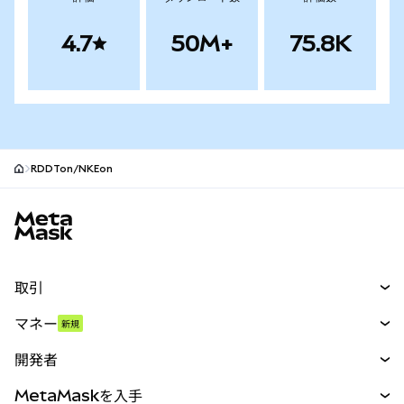
4.7
50M+
75.8K
RDDTon/NKEon
MetaMaskサイトフッター
取引
スワップ
マネー
新規
予測
新規
購入
開発者
パーペチュアル
新規
カード
ドキュメントを表示
MetaMaskを入手
RWA