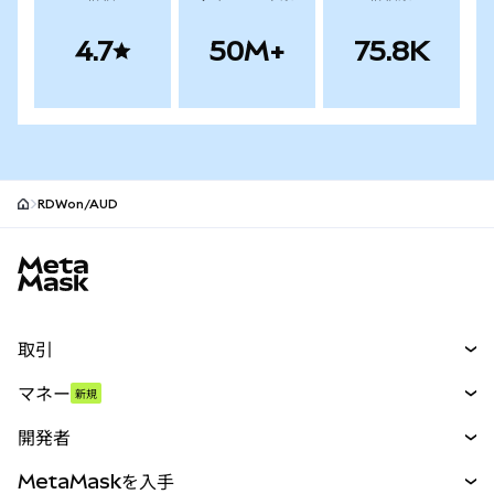
4.7
50M+
75.8K
RDWon/AUD
MetaMaskサイトフッター
取引
スワップ
マネー
新規
予測
新規
購入
開発者
パーペチュアル
新規
カード
ドキュメントを表示
MetaMaskを入手
RWA