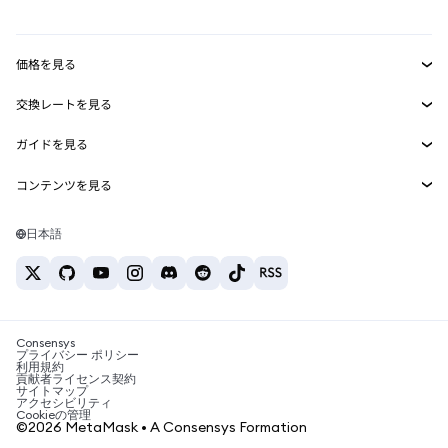
mUSD
新規
ダッシュボード
トランザクションシールド
収益化
Smart Accounts Kit
Agent Wallet
新規
価格を見る
埋め込みウォレット
Snaps
ビットコインの価格
交換レートを見る
MetaMask Connect
イーサリアムの価格
報酬
新規
BTC→USD
Solanaの価格
ガイドを見る
Snaps
セキュリティ
ETH→USD
BTCの購入
Shiba Inuの価格
USDT→INR
コンテンツを見る
Web3サービス
サポート
ETHの購入
Pepeの価格
ビットコインウォレット
BTC→USDT
SOLの購入
キャリア
Tetherの価格
Solanaウォレット
日本語
BTC→INR
PEPEの購入
お問い合わせ
USDCの価格
おすすめの暗号資産カード
ETH→USDT
USDTの購入
Chanlinkの価格
おすすめのモバイル暗号資産ウォレット
USDT→PHP
USDCの購入
Polymarketとは？
BTC→EUR
SHIBの購入
Consensys
税制関連ニュース
プライバシー ポリシー
利用規約
BNBの購入
貢献者ライセンス契約
暗号資産の購入方法は？
サイトマップ
アクセシビリティ
ビットコインを売るには？
Cookieの管理
©2026 MetaMask • A Consensys Formation