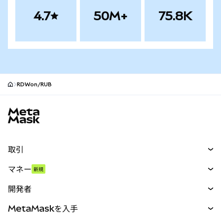
4.7
50M+
75.8K
RDWon/RUB
MetaMaskサイトフッター
取引
スワップ
マネー
新規
予測
新規
購入
開発者
パーペチュアル
新規
カード
ドキュメントを表示
MetaMaskを入手
RWA
mUSD
新規
ダッシュボード
トランザクションシールド