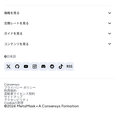
収益化
Smart Accounts Kit
Agent Wallet
新規
価格を見る
埋め込みウォレット
Snaps
ビットコインの価格
交換レートを見る
MetaMask Connect
イーサリアムの価格
報酬
新規
BTC→USD
Solanaの価格
ガイドを見る
Snaps
セキュリティ
ETH→USD
BTCの購入
Shiba Inuの価格
USDT→INR
コンテンツを見る
Web3サービス
サポート
ETHの購入
Pepeの価格
ビットコインウォレット
BTC→USDT
SOLの購入
キャリア
Tetherの価格
Solanaウォレット
日本語
BTC→INR
PEPEの購入
お問い合わせ
USDCの価格
おすすめの暗号資産カード
ETH→USDT
USDTの購入
Chanlinkの価格
おすすめのモバイル暗号資産ウォレット
USDT→PHP
USDCの購入
Polymarketとは？
BTC→EUR
SHIBの購入
Consensys
税制関連ニュース
プライバシー ポリシー
利用規約
BNBの購入
貢献者ライセンス契約
暗号資産の購入方法は？
サイトマップ
アクセシビリティ
ビットコインを売るには？
Cookieの管理
©2026 MetaMask • A Consensys Formation