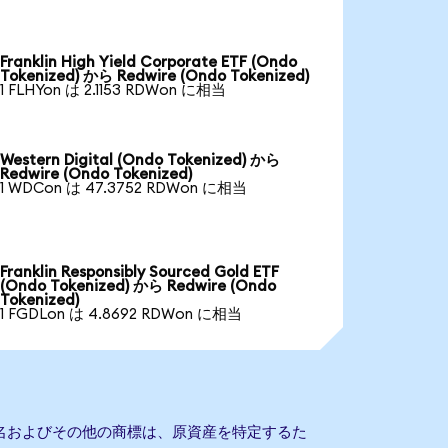
Franklin High Yield Corporate ETF (Ondo
Tokenized) から Redwire (Ondo Tokenized)
1 FLHYon は 2.1153 RDWon に相当
Western Digital (Ondo Tokenized) から
Redwire (Ondo Tokenized)
1 WDCon は 47.3752 RDWon に相当
Franklin Responsibly Sourced Gold ETF
(Ondo Tokenized) から Redwire (Ondo
Tokenized)
1 FGDLon は 4.8692 RDWon に相当
会社名およびその他の商標は、原資産を特定するた