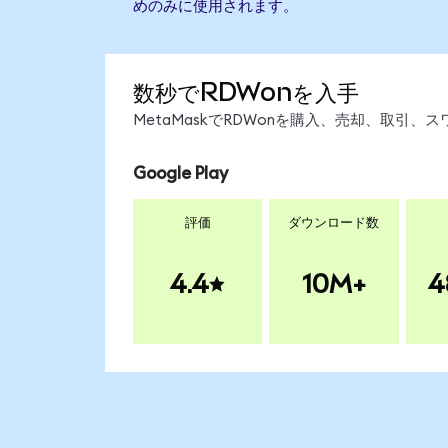
めのみに使用されます。
数秒でRDWonを入手
MetaMaskでRDWonを購入、売却、取引
Google Play
評価
ダウンロード数
4.4
10M+
4