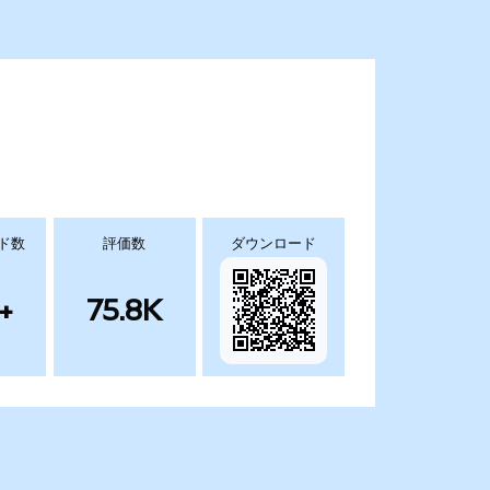
ド数
評価数
ダウンロード
+
75.8K