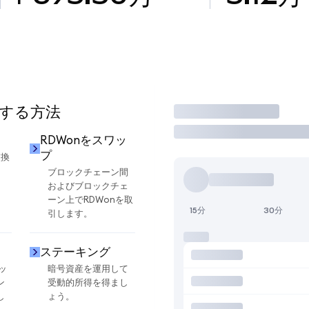
用する方法
取引
RDWonをスワッ
プ
交換
ブロックチェーン間
およびブロックチェ
ーン上でRDWonを取
15分
30分
引します。
ステーキング
ッ
暗号資産を運用して
ン
受動的所得を得まし
し
ょう。