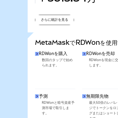
さらに統計を見る
さらに統計を見る
MetaMaskでRDWonを使
RDWonを購入
RDWonを売却
数回のタップで始め
RDWonを現金に
られます。
します。
予測
無期限先物
RDWonと暗号資産予
最大50倍のレバレ
測市場で取引しま
ジでトークンをロ
す。
グまたはショート