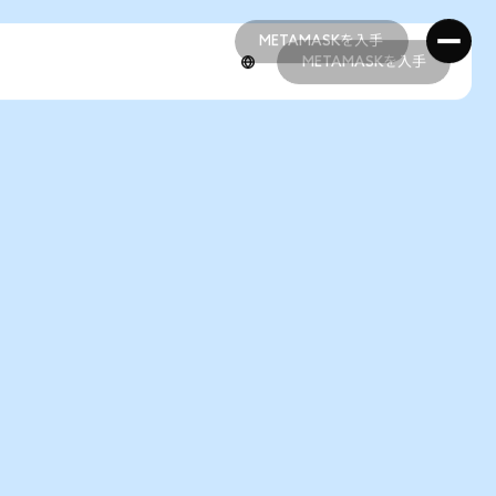
METAMASKを入手
METAMASKを入手
METAMASKを入手
METAMASKを入手