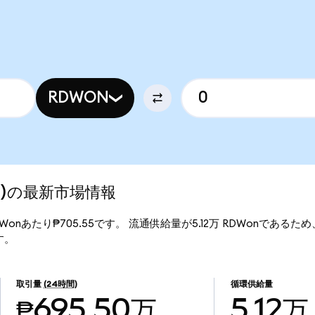
RDWON
zed)の最新市場情報
1RDWonあたり₱705.55です。 流通供給量が5.12万 RDWonであるため、R
す。
取引量
(24時間)
循環供給量
₱695.50万
5.12万