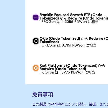
Franklin Focused Growth ETF (Ondo
Tokenized) から Redwire (Ondo Tokeni
1 FFOGon は 4.3055 RDWon に相当
Oklo (Ondo Tokenized) から Redwire (
Tokenized)
1 OKLOon は 3.7151 RDWon に相当
Riot Platforms (Ondo Tokenized) から
Redwire (Ondo Tokenized)
1 RIOTon は 1.8976 RDWon に相当
免責事項
この製品はRedwireによって発行、後援、