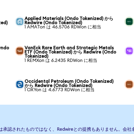
Applied Materials (Ondo Tokenized) から
zed)
Redwire (Ondo Tokenized)
1 AMATon は 46.5706 RDWon に相当
Ondo
VanEck Rare Earth and Strategic Metals
ETF (Ondo Tokenized) から Redwire (Ondo
Tokenized)
1 REMXon は 6.2435 RDWon に相当
Occidental Petroleum (Ondo Tokenized)
から Redwire (Ondo Tokenized)
1 OXYon は 4.6773 RDWon に相当
または承認されたものではなく、Redwireとの提携もありません。