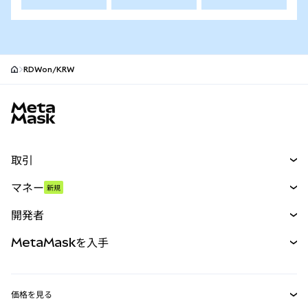
RDWon/KRW
MetaMaskサイトフッター
取引
スワップ
マネー
新規
予測
新規
購入
開発者
パーペチュアル
新規
カード
ドキュメントを表示
MetaMaskを入手
RWA
mUSD
新規
ダッシュボード
トランザクションシールド
収益化
Smart Accounts Kit
Agent Wallet
新規
価格を見る
埋め込みウォレット
Snaps
ビットコインの価格