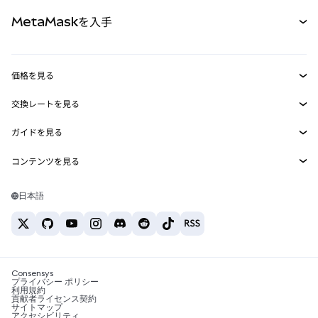
パーペチュアル
新規
カード
ドキュメントを表示
MetaMaskを入手
RWA
mUSD
新規
ダッシュボード
トランザクションシールド
収益化
Smart Accounts Kit
Agent Wallet
新規
価格を見る
埋め込みウォレット
Snaps
ビットコインの価格
交換レートを見る
MetaMask Connect
イーサリアムの価格
報酬
新規
BTC→USD
Solanaの価格
ガイドを見る
Snaps
セキュリティ
ETH→USD
BTCの購入
Shiba Inuの価格
USDT→INR
コンテンツを見る
Web3サービス
サポート
ETHの購入
Pepeの価格
ビットコインウォレット
BTC→USDT
SOLの購入
キャリア
Tetherの価格
Solanaウォレット
日本語
BTC→INR
PEPEの購入
お問い合わせ
USDCの価格
おすすめの暗号資産カード
ETH→USDT
USDTの購入
Chanlinkの価格
おすすめのモバイル暗号資産ウォレット
USDT→PHP
USDCの購入
Polymarketとは？
BTC→EUR
SHIBの購入
Consensys
税制関連ニュース
プライバシー ポリシー
利用規約
BNBの購入
貢献者ライセンス契約
暗号資産の購入方法は？
サイトマップ
アクセシビリティ