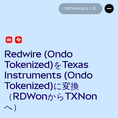
METAMASKを入手
METAMASKを入手
Redwire (Ondo
Tokenized)をTexas
Instruments (Ondo
Tokenized)に変換
（RDWonからTXNon
へ）