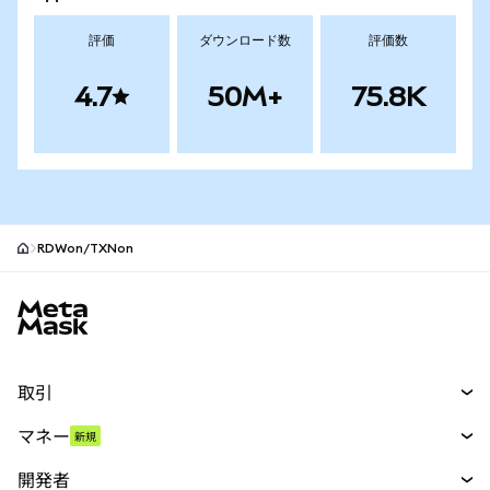
評価
ダウンロード数
評価数
4.7
50M+
75.8K
RDWon/TXNon
MetaMaskサイトフッター
取引
スワップ
マネー
新規
予測
新規
購入
開発者