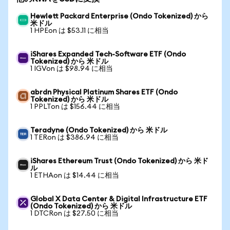
Hewlett Packard Enterprise (Ondo Tokenized) から
米ドル
1 HPEon は $53.11 に相当
iShares Expanded Tech-Software ETF (Ondo
Tokenized) から 米ドル
1 IGVon は $98.94 に相当
abrdn Physical Platinum Shares ETF (Ondo
Tokenized) から 米ドル
1 PPLTon は $156.44 に相当
Teradyne (Ondo Tokenized) から 米ドル
1 TERon は $386.94 に相当
iShares Ethereum Trust (Ondo Tokenized) から 米ド
ル
1 ETHAon は $14.44 に相当
Global X Data Center & Digital Infrastructure ETF
(Ondo Tokenized) から 米ドル
1 DTCRon は $27.50 に相当