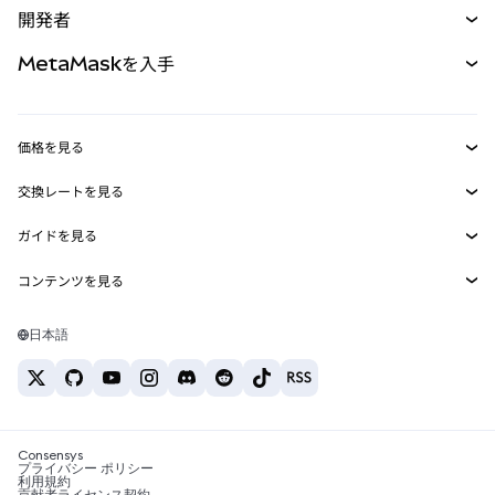
開発者
パーペチュアル
新規
カード
ドキュメントを表示
MetaMaskを入手
RWA
mUSD
新規
ダッシュボード
トランザクションシールド
収益化
Smart Accounts Kit
Agent Wallet
新規
価格を見る
埋め込みウォレット
Snaps
ビットコインの価格
交換レートを見る
MetaMask Connect
イーサリアムの価格
報酬
新規
BTC→USD
Solanaの価格
ガイドを見る
Snaps
セキュリティ
ETH→USD
BTCの購入
Shiba Inuの価格
USDT→INR
コンテンツを見る
Web3サービス
サポート
ETHの購入
Pepeの価格
ビットコインウォレット
BTC→USDT
SOLの購入
キャリア
Tetherの価格
Solanaウォレット
日本語
BTC→INR
PEPEの購入
お問い合わせ
USDCの価格
おすすめの暗号資産カード
ETH→USDT
USDTの購入
Chanlinkの価格
おすすめのモバイル暗号資産ウォレット
USDT→PHP
USDCの購入
Polymarketとは？
BTC→EUR
SHIBの購入
Consensys
税制関連ニュース
プライバシー ポリシー
利用規約
BNBの購入
貢献者ライセンス契約