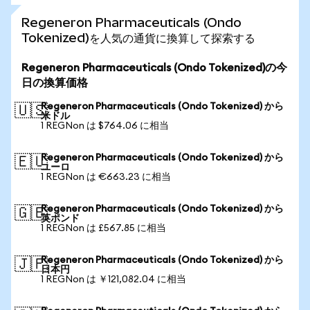
Regeneron Pharmaceuticals (Ondo
Tokenized)を人気の通貨に換算して探索する
Regeneron Pharmaceuticals (Ondo Tokenized)の今
日の換算価格
Regeneron Pharmaceuticals (Ondo Tokenized) から
🇺🇸
米ドル
1 REGNon は $764.06 に相当
Regeneron Pharmaceuticals (Ondo Tokenized) から
🇪🇺
ユーロ
1 REGNon は €663.23 に相当
Regeneron Pharmaceuticals (Ondo Tokenized) から
🇬🇧
英ポンド
1 REGNon は £567.85 に相当
Regeneron Pharmaceuticals (Ondo Tokenized) から
🇯🇵
日本円
1 REGNon は ￥121,082.04 に相当