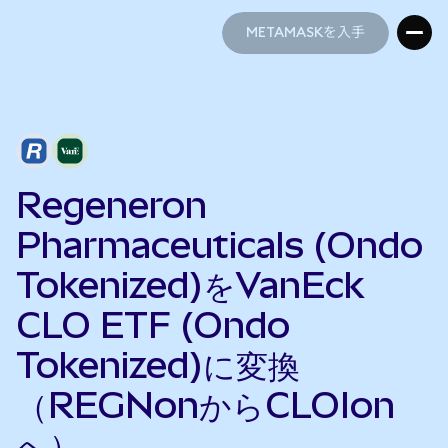
METAMASKを入手
METAMASKを入手
Regeneron
Pharmaceuticals (Ondo
Tokenized)をVanEck
CLO ETF (Ondo
Tokenized)に変換
（REGNonからCLOIon
へ）