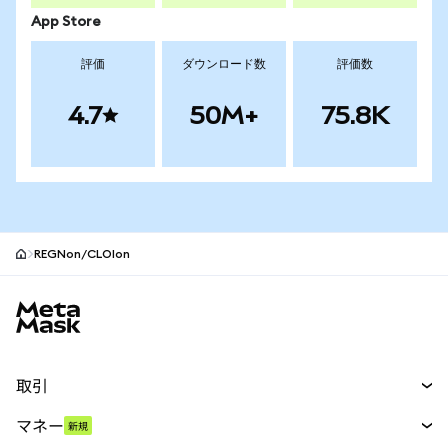
App Store
評価
ダウンロード数
評価数
4.7
50M+
75.8K
REGNon/CLOIon
MetaMaskサイトフッター
取引
スワップ
マネー
新規
予測
新規
購入