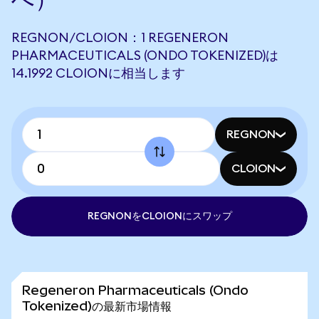
REGNON/CLOION：1 REGENERON
PHARMACEUTICALS (ONDO TOKENIZED)は
14.1992 CLOIONに相当します
REGNON
CLOION
REGNONをCLOIONにスワップ
Regeneron Pharmaceuticals (Ondo
Tokenized)の最新市場情報