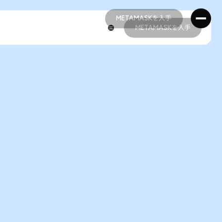
METAMASKを入手
METAMASKを入手
METAMASKを入手
METAMASKを入手