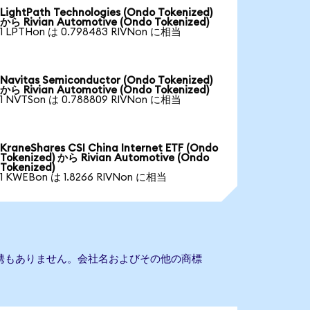
LightPath Technologies (Ondo Tokenized)
から Rivian Automotive (Ondo Tokenized)
1 LPTHon は 0.798483 RIVNon に相当
Navitas Semiconductor (Ondo Tokenized)
から Rivian Automotive (Ondo Tokenized)
1 NVTSon は 0.788809 RIVNon に相当
KraneShares CSI China Internet ETF (Ondo
Tokenized) から Rivian Automotive (Ondo
Tokenized)
1 KWEBon は 1.8266 RIVNon に相当
veとの提携もありません。会社名およびその他の商標