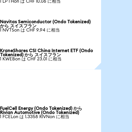
1 LPTHon は CHF 10.06 に相当
Navitas Semiconductor (Ondo Tokenized)
から スイスフラン
1 NVTSon は CHF 9.94 に相当
KraneShares CSI China Internet ETF (Ondo
Tokenized) から スイスフラン
1 KWEBon は CHF 23.01 に相当
FuelCell Energy (Ondo Tokenized) から
Rivian Automotive (Ondo Tokenized)
1 FCELon は 1.3358 RIVNon に相当