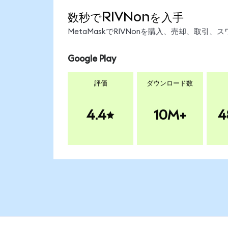
数秒でRIVNonを入手
MetaMaskでRIVNonを購入、売却、取
Google Play
評価
ダウンロード数
4.4
10M+
4