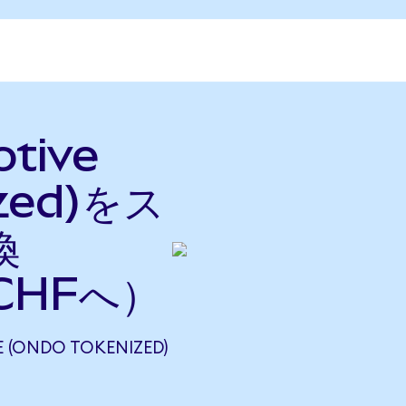
otive
ized)をス
換
CHFへ）
 (ONDO TOKENIZED)