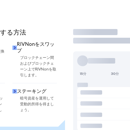
用する方法
取引
RIVNonをスワッ
プ
交換
ブロックチェーン間
およびブロックチェ
ーン上でRIVNonを取
15分
30分
引します。
ステーキング
ッ
暗号資産を運用して
ン
受動的所得を得まし
し
ょう。