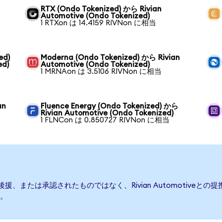
RTX (Ondo Tokenized) から Rivian
Automotive (Ondo Tokenized)
1 RTXon は 14.4159 RIVNon に相当
ed)
Moderna (Ondo Tokenized) から Rivian
ed)
Automotive (Ondo Tokenized)
1 MRNAon は 3.5106 RIVNon に相当
an
Fluence Energy (Ondo Tokenized) から
Rivian Automotive (Ondo Tokenized)
1 FLNCon は 0.850727 RIVNon に相当
発行、後援、または承認されたものではなく、Rivian Automoti
。