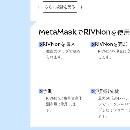
さらに統計を見る
さらに統計を見る
MetaMaskでRIVNonを使
RIVNonを購入
RIVNonを売却
数回のタップで始め
RIVNonを現金に
られます。
します。
予測
無期限先物
RIVNonと暗号資産予
最大50倍のレバレ
測市場で取引しま
ジでトークンをロ
す。
グまたはショート
ます。