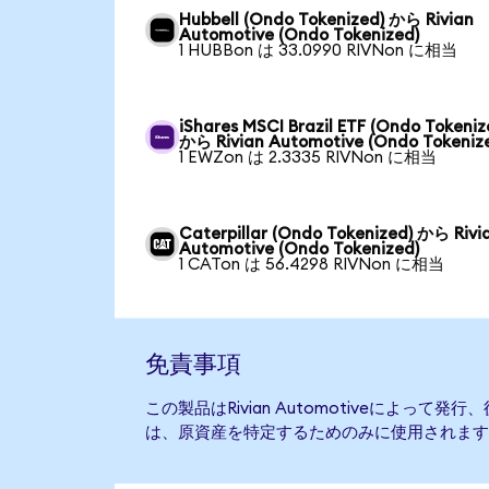
Hubbell (Ondo Tokenized) から Rivian
Automotive (Ondo Tokenized)
1 HUBBon は 33.0990 RIVNon に相当
iShares MSCI Brazil ETF (Ondo Tokeniz
から Rivian Automotive (Ondo Tokeniz
1 EWZon は 2.3335 RIVNon に相当
Caterpillar (Ondo Tokenized) から Rivi
Automotive (Ondo Tokenized)
1 CATon は 56.4298 RIVNon に相当
免責事項
この製品はRivian Automotiveによって
は、原資産を特定するためのみに使用されます