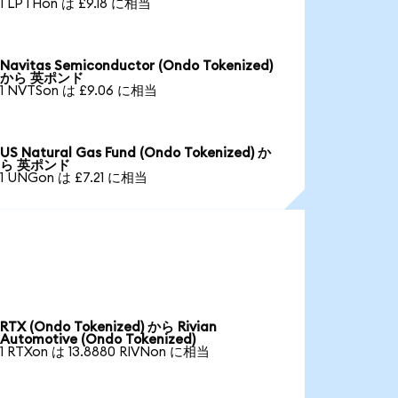
1 LPTHon は £9.18 に相当
Navitas Semiconductor (Ondo Tokenized)
から 英ポンド
1 NVTSon は £9.06 に相当
US Natural Gas Fund (Ondo Tokenized) か
ら 英ポンド
1 UNGon は £7.21 に相当
RTX (Ondo Tokenized) から Rivian
Automotive (Ondo Tokenized)
1 RTXon は 13.8880 RIVNon に相当