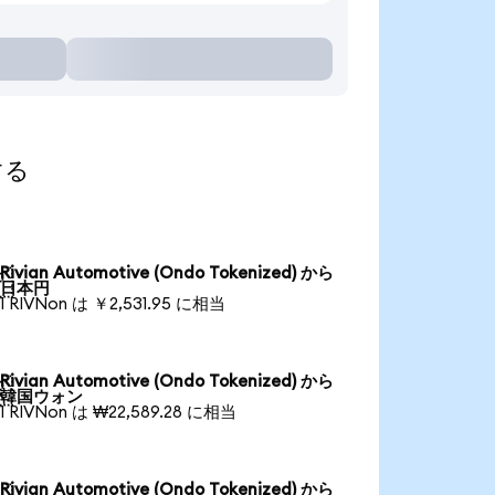
する
Rivian Automotive (Ondo Tokenized) から

日本円
1 RIVNon は ￥2,531.95 に相当
Rivian Automotive (Ondo Tokenized) から

韓国ウォン
1 RIVNon は ₩22,589.28 に相当
Rivian Automotive (Ondo Tokenized) から