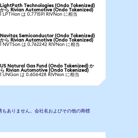
LightPath Technologies (Ondo Tokenized)
から Rivian Automotive (Ondo Tokenized)
1 LPTHon は 0.771591 RIVNon に相当
Navitas Semiconductor (Ondo Tokenized)
から Rivian Automotive (Ondo Tokenized)
1 NVTSon は 0.762242 RIVNon に相当
US Natural Gas Fund (Ondo Tokenized) か
ら Rivian Automotive (Ondo Tokenized)
1 UNGon は 0.606428 RIVNon に相当
veとの提携もありません。会社名およびその他の商標