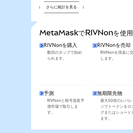
さらに統計を見る
さらに統計を見る
MetaMaskでRIVNonを使
RIVNonを購入
RIVNonを売却
数回のタップで始め
RIVNonを現金に
られます。
します。
予測
無期限先物
RIVNonと暗号資産予
最大50倍のレバレ
測市場で取引しま
ジでトークンをロ
す。
グまたはショート
ます。