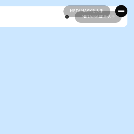
METAMASKを入手
METAMASKを入手
METAMASKを入手
METAMASKを入手