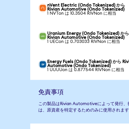
nVent Electric (Ondo Tokenized) から
Rivian Automotive (Ondo Tokenized)
1 NVTon は 10.3504 RIVNon に相当
Uranium Energy (Ondo Tokenized) か
Rivian Automotive (Ondo Tokenized)
1 UECon は 0.703033 RIVNon に相当
Energy Fuels (Ondo Tokenized) から Riv
Automotive (Ondo Tokenized)
1 UUUUon は 0.877544 RIVNon に相当
免責事項
この製品はRivian Automotiveによって
は、原資産を特定するためのみに使用されます