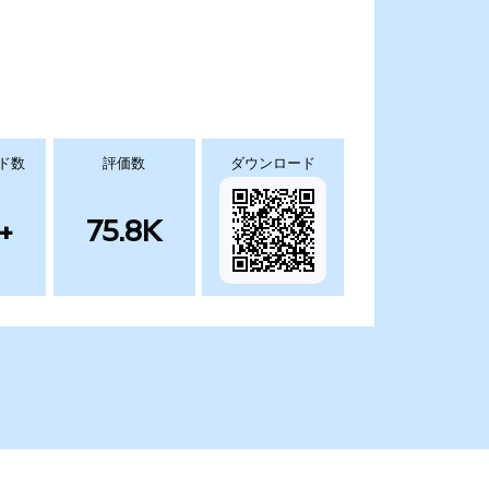
ド数
評価数
ダウンロード
+
75.8K