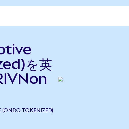
otive
ized)を英
IVNon
 (ONDO TOKENIZED)