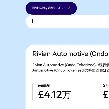
RIVNONをGBPにスワップ
Rivian Automotive (On
Rivian Automotive (Ondo Tokenized
Automotive (Ondo Tokenized)の時価総
時価総額
取引
£4.12万
£