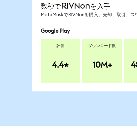
数秒でRIVNonを入手
MetaMaskでRIVNonを購入、売却、取
Google Play
評価
ダウンロード数
4.4
10M+
4