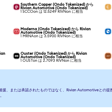
Southern Copper (Ondo Tokenized) から
Rivian Automotive (Ondo Tokenized)
1 SCCOon は 12.5249 RIVNon に相当
ら
Moderna (Ondo Tokenized) から Rivian
Automotive (Ondo Tokenized)
1 MRNAon は 3.5900 RIVNon に相当
ian
Ouster (Ondo Tokenized) から Rivian
Automotive (Ondo Tokenized)
1 OUSTon は 2.7093 RIVNon に相当
発行、後援、または承認されたものではなく、Rivian Automoti
。