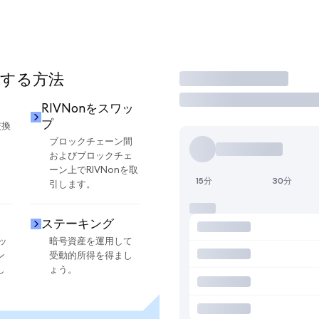
用する方法
取引
RIVNonをスワッ
プ
交換
ブロックチェーン間
およびブロックチェ
ーン上でRIVNonを取
15分
30分
引します。
ステーキング
ッ
暗号資産を運用して
ン
受動的所得を得まし
し
ょう。