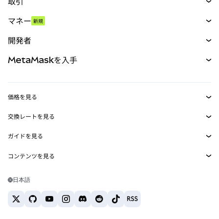
取引
スワップ
マネー
新規
予測
新規
購入
開発者
パーペチュアル
新規
カード
ドキュメントを表示
MetaMaskを入手
RWA
mUSD
新規
ダッシュボード
トランザクションシールド
収益化
Smart Accounts Kit
Agent Wallet
新規
価格を見る
埋め込みウォレット
Snaps
ビットコインの価格
交換レートを見る
MetaMask Connect
イーサリアムの価格
報酬
新規
BTC→USD
Solanaの価格
ガイドを見る
Snaps
セキュリティ
ETH→USD
BTCの購入
Shiba Inuの価格
USDT→INR
コンテンツを見る
Web3サービス
サポート
ETHの購入
Pepeの価格
ビットコインウォレット
BTC→USDT
SOLの購入
キャリア
Tetherの価格
Solanaウォレット
日本語
BTC→INR
PEPEの購入
お問い合わせ
USDCの価格
おすすめの暗号資産カード
ETH→USDT
USDTの購入
Chanlinkの価格
おすすめのモバイル暗号資産ウォレット
USDT→PHP
USDCの購入